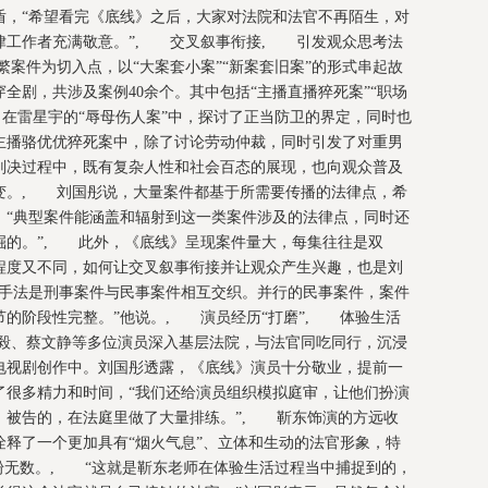
盾，“希望看完《底线》之后，大家对法院和法官不再陌生，对
律工作者充满敬意。”, 交叉叙事衔接, 引发观众思考法
案件为切入点，以“大案套小案”“新案套旧案”的形式串起故
全剧，共涉及案例40余个。其中包括“主播直播猝死案”“职场
在雷星宇的“辱母伤人案”中，探讨了正当防卫的界定，同时也
主播骆优优猝死案中，除了讨论劳动仲裁，同时引发了对重男
判决过程中，既有复杂人性和社会百态的展现，也向观众普及
变。, 刘国彤说，大量案件都基于所需要传播的法律点，希
，“典型案件能涵盖和辐射到这一类案件涉及的法律点，同时还
掘的。”, 此外，《底线》呈现案件量大，每集往往是双
程度又不同，如何让交叉叙事衔接并让观众产生兴趣，也是刘
辑手法是刑事案件与民事案件相互交织。并行的民事案件，案件
的阶段性完整。”他说。, 演员经历“打磨”, 体验生活
毅、蔡文静等多位演员深入基层法院，与法官同吃同行，沉浸
电视剧创作中。刘国彤透露，《底线》演员十分敬业，提前一
了很多精力和时间，“我们还给演员组织模拟庭审，让他们扮演
、被告的，在法庭里做了大量排练。”, 靳东饰演的方远收
释了一个更加具有“烟火气息”、立体和生动的法官形象，特
粉无数。, “这就是靳东老师在体验生活过程当中捕捉到的，