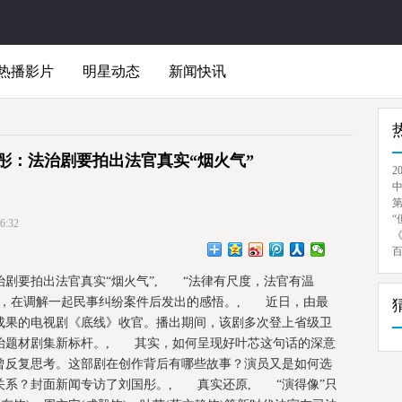
热播影片
明星动态
新闻快讯
彤：法治剧要拍出法官真实“烟火气”
2
“
:32
要拍出法官真实“烟火气”, “法律有尺度，法官有温
芯，在调解一起民事纠纷案件后发出的感悟。, 近日，由最
成果的电视剧《底线》收官。播出期间，该剧多次登上省级卫
治题材剧集新标杆。, 其实，如何呈现好叶芯这句话的深意
曾反复思考。这部剧在创作背后有哪些故事？演员又是如何选
关系？封面新闻专访了刘国彤。, 真实还原, “演得像”只