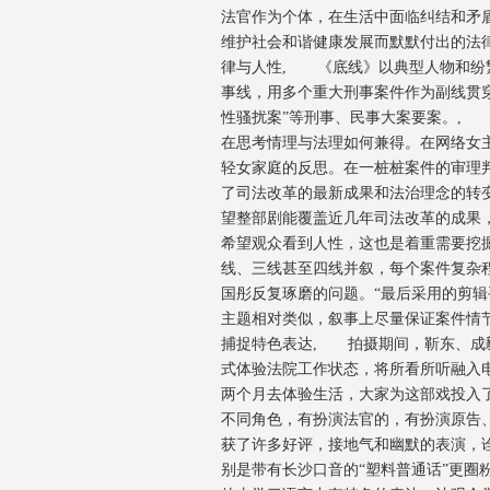
法官作为个体，在生活中面临纠结和矛
维护社会和谐健康发展而默默付出的法
律与人性, 《底线》以典型人物和纷繁
事线，用多个重大刑事案件作为副线贯穿
性骚扰案”等刑事、民事大案要案。, 
在思考情理与法理如何兼得。在网络女
轻女家庭的反思。在一桩桩案件的审理
了司法改革的最新成果和法治理念的转
望整部剧能覆盖近几年司法改革的成果
希望观众看到人性，这也是着重需要挖
线、三线甚至四线并叙，每个案件复杂
国彤反复琢磨的问题。“最后采用的剪
主题相对类似，叙事上尽量保证案件情节
捕捉特色表达, 拍摄期间，靳东、成
式体验法院工作状态，将所看所听融入
两个月去体验生活，大家为这部戏投入
不同角色，有扮演法官的，有扮演原告
获了许多好评，接地气和幽默的表演，诠
别是带有长沙口音的“塑料普通话”更圈