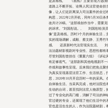
是及格线, 《底线》主要呈现方远(靳
道路上不断开拓、诠释人民法官使命担
像，让人们近距离深入司法案件的全过程
构思，2022年2月开机，同年5月30日
改共计20稿。“这部戏创作当中，需要
的诉求。”刘国彤说。, 刘国彤给演员
像”是及格线。历时3个月的体验生活，
实的现场调解，成毅、蔡文静、王秀竹
感, 还原新时代法官现实生活, 刘
法治题材影视剧对专业性、思想性都有着
尽管刘国彤曾担任《重案六组》《诉讼
有足够底气。“这部剧和其他电视剧不
作戏和故事性呈现。后来我们把焦点聚
为真实呈现基层法官工作、生活状态，打
思，2020年10月开启历时一年的采
自体验生活。当采风完成，他对法院也
生动的台词，甚至找到法官人物原型，
过了专业化的高门槛，消解了司法的神
官过硬的专业，还展现了他们生活中的
官也是活生生的人，作为法院题材剧，