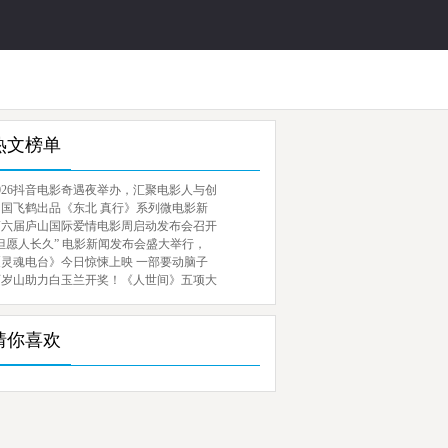
热文榜单
026抖音电影奇遇夜举办，汇聚电影人与创
中国飞鹤出品《东北 真行》系列微电影新
第六届庐山国际爱情电影周启动发布会召开
但愿人长久” 电影新闻发布会盛大举行，
《灵魂电台》今日惊悚上映 一部要动脑子
百岁山助力白玉兰开奖！《人世间》五项大
猜你喜欢