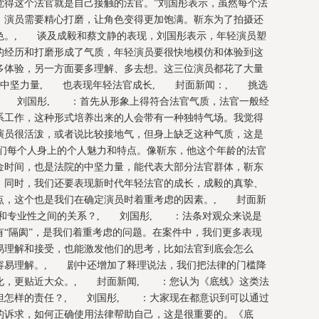
觉得这个法官就是自己接触的法官。”刘国彤表示，虽然每个法
，演员需要精心打磨，让角色变得更加饱满。靳东为了拍摄还
色。, 谈及成毅和蔡文静的表现，刘国彤表示，年轻演员塑
的经历和打磨形成了气质，年轻演员要很快地模仿和体验到这
多体验，另一方面要多理解、多去想。这三位演员都花了大量
中坚力量, 也表现年轻法官成长, 封面新闻：, 挑选
, 刘国彤, ：首先从形象上得符合法官气质，法官一般经
系工作，这种形式培养出来的人会带有一种独特气场。我觉得
演员很活泼，或者说比较接地气，但身上缺乏这种气质，这是
们每个人身上的个人魅力和特点。像靳东，他这个年龄的法官
金时间，也是法院的中坚力量，能代表大部分法官群体，靳东
。同时，我们还要表现新时代年轻法官的成长，成毅的真挚、
点，这个也是我们在确定演员时着重考虑的因素。, 封面新
和专业性之间的关系？, 刘国彤, ：法条对观众来说是
“隔阂”，是我们着重考虑的问题。在案件中，我们更多表现
易理解和接受，也能激发他们的思考，比如法官到底会怎么
容易理解。, 剧中还增加了释理说法，我们把法律的门槛降
化，更贴近大众。, 封面新闻, ：您认为《底线》这类法
担怎样的责任？, 刘国彤, ：大家现在都意识到可以通过
的诉求，如何正确使用法律帮助自己，这是很重要的。《底