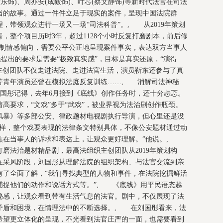
东饰)、周亦安(成毅饰)、叶芯(蔡文静饰)等新时代法官在司法
当的故事。通过一件件立足于现实的案件，呈现中国法院群
，带领观众进行一场又一场“司法科普”。, 从2019年策划
杀青，整个项目历时3年，超过1128个小时反复打磨剧本，前后修
克制情感偏向，需要公平公正地呈现案件事实，表达双方当事人
提出的要求是需要“极致真实感”，目标是真实还原，“演得
主创团队不仅走进法院、走进法官生活，演员靳东还参与了真
等青年演员还曾在模拟法庭反复训练……, 消解司法神秘
国彤记得，去年6月接到《底线》创作任务时，还十分忐忑。
高要求，“文戏”多于“武戏”，被业界视为法治剧创作瓶颈。
风暴》等多部公安、律政题材电视剧执行导演，但心里还是没
一样，整个戏要表现的法律条文特别具体，不像公安题材通过动
焦在当事人的诉求和表达上，让观众更好理解。”他说。,
磨法治题材精品剧，最高法组织主创团队从2019年策划构
风。在采风阶段，刘国彤从理解法院的组织架构、与法官交流到亲
有了全面了解，“我们寻找典型的人物和事件，在法院挖掘鲜活
捕捉他们的动作和说话方式等。”, 《底线》用平民语态越
秘感，让观众看到带有生活气息的法官。剧中，不仅展现了法
矛盾和困境，在情理法中的不断选择。, 在刘国彤看来，法
希望更立体化的呈现，不光看到法官庄严的一面，也需要看到