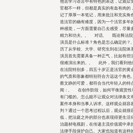
他去学习语言中有特色的表达，让观众
官都不一样，但都是真实的有血有肉的
记了厚厚一本笔记，用来批注和充实角
造法官的确有难度，因为一个法官多年
种感觉，一方面需要自己去感受，尽量
精力和功夫。, 对话, 既诠释法院
演员是什么标准？角色是怎么确定的？
历了从学校、大学、研究生到在法院体
演员首先需要具备一种正气，比如有些
很难演出来的。, 此外，我们看到他
在法院特别多，四五十岁正是法官的黄
的气质和形象都特别符合方远这个角色
蔡文静的可爱，都符合当代年轻人的特
闻：, 在创作阶段，如何平衡观赏性
有门槛的。怎么能不让观众对法律条文有
案件本身和当事人诉求。这样观众就容
判？通过一个思考过程以后，观众就很
低，把法庭之外的部分也表现得更生活
治题材电视剧，在传递主流价值观中承
法律手段保护自己。大家也知道有这样