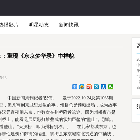
热播影片
明星动态
新闻快讯
土：重现《东京梦华录》中样貌
2
“
:18
, 中国新闻周刊记者/倪伟, 发于2022.10.24总第1065期
里，但凡写到京城里发生的事，州桥总是频频出场，成为故事
好汉元宵夜闹东京，也数次在州桥附近逡巡。因为州桥夜市是
桥上，能看见层层彩灯堆叠成的状如巨鳌的“鳌山”。那晚，
来看鳌山。”天汉桥，即为州桥别称。, 在北宋都城东京，也
标志性建筑和御街的枢纽。御街是东京城南北贯通的中轴线，