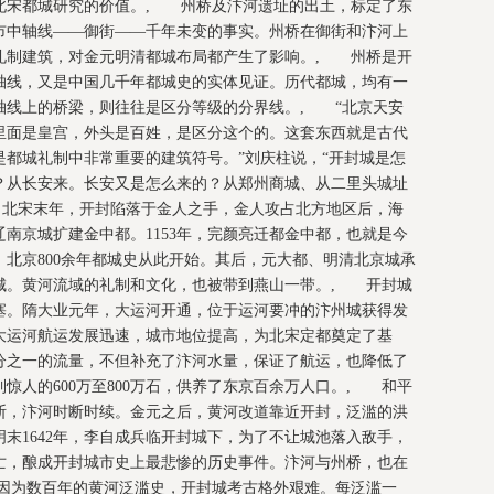
北宋都城研究的价值。, 州桥及汴河遗址的出土，标定了东
市中轴线——御街——千年未变的事实。州桥在御街和汴河上
礼制建筑，对金元明清都城布局都产生了影响。, 州桥是开
轴线，又是中国几千年都城史的实体见证。历代都城，均有一
轴线上的桥梁，则往往是区分等级的分界线。, “北京天安
里面是皇宫，外头是百姓，是区分这个的。这套东西就是古代
都城礼制中非常重要的建筑符号。”刘庆柱说，“开封城是怎
？从长安来。长安又是怎么来的？从郑州商城、从二里头城址
 北宋末年，开封陷落于金人之手，金人攻占北方地区后，海
南京城扩建金中都。1153年，完颜亮迁都金中都，也就是今
北京800余年都城史从此开始。其后，元大都、明清北京城承
城。黄河流域的礼制和文化，也被带到燕山一带。, 开封城
塞。隋大业元年，大运河开通，位于运河要冲的汴州城获得发
大运河航运发展迅速，城市地位提高，为北宋定都奠定了基
分之一的流量，不但补充了汴河水量，保证了航运，也降低了
惊人的600万至800万石，供养了东京百余万人口。, 和平
断，汴河时断时续。金元之后，黄河改道靠近开封，泛滥的洪
末1642年，李自成兵临开封城下，为了不让城池落入敌手，
亡，酿成开封城市史上最悲惨的历史事件。汴河与州桥，也在
因为数百年的黄河泛滥史，开封城考古格外艰难。每泛滥一