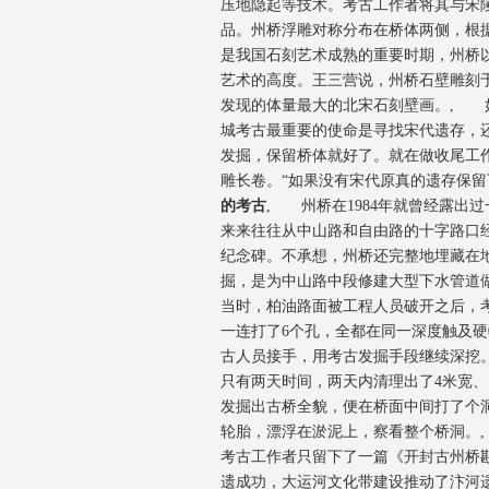
压地隐起等技术。考古工作者将其与宋
品。州桥浮雕对称分布在桥体两侧，根据
是我国石刻艺术成熟的重要时期，州桥
艺术的高度。王三营说，州桥石壁雕刻
发现的体量最大的北宋石刻壁画。, 
城考古最重要的使命是寻找宋代遗存，
发掘，保留桥体就好了。就在做收尾工
雕长卷。“如果没有宋代原真的遗存保
的考古
, 州桥在1984年就曾经露出
来来往往从中山路和自由路的十字路口
纪念碑。不承想，州桥还完整地埋藏在地
掘，是为中山路中段修建大型下水管道
当时，柏油路面被工程人员破开之后，考
一连打了6个孔，全都在同一深度触及硬
古人员接手，用考古发掘手段继续深挖
只有两天时间，两天内清理出了4米宽、
发掘出古桥全貌，便在桥面中间打了个
轮胎，漂浮在淤泥上，察看整个桥洞。
考古工作者只留下了一篇《开封古州桥勘
遗成功，大运河文化带建设推动了汴河遗