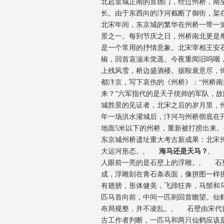
北起皇城正南的宣德门，经过州桥，南
长。由于东西向的汴河截断了御街，架
北宋年间，东京城的繁华在州桥一带一览
景之一。每到节庆之日，州桥南北更是
是一个常用的抒情意象。北宋宰相王安
椒，回首哀湍未觉遥。今夜重闻旧呜咽，
上残风雪，桥边盛酒楼。据鞍衰意尽，
都汴京，写下哀伤的《州桥》：“州桥
来？”六军指代的是天子统帅的军队，
城胜景的见证者，北宋之后的岁月里，
年一场洪水灌城后，汴河与州桥彻底在开
地面5米以下的州桥，重新被打捞出来。
东京城州桥遗址重大考古新成果：北宋州
大运河形态。,
海马还是天马？
, 
人眼前一亮的是石壁上的浮雕。, 石
成，浮雕刻在青石条表面，像拼图一样
有翅膀，形体健美，飞蹄狂奔，马鬃和
匹马首向前，中间一匹则回首瞻望。仙
布局规整，并不凌乱。, 石壁由宋代留
古工作者判断，一匹马和两只仙鹤应该