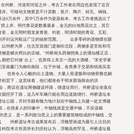
, 在州桥、河道和河堤之外，考古工作者在周边也发现了近百
遗存。可移动文物更是不计其数，瓷片、陶片、砖瓦、铜钱、
等达6万余件，其中5万余件为瓷器标本。考古工作者挑选出了
标本打捞上岸。明代青花瓷数量最多，金元的白地黑花次之，其它
青瓷，金元明时期龙泉青瓷、钧瓷，明清时期的青花、五彩、
到开封运河航运广泛的辐射范围。, 众多零碎的器物摆在眼
。以州桥为界，往北至宣德门是御街北段，两侧多是官衙和宅
两侧是鳞次栉比的店铺。“州桥南头西侧拐角上的遇仙楼正店，
都把它叫做‘台上’，也算得上东京一流的大酒楼。”宋史学家
门至南薰门为御街南段，位于外城，各类果子交易和纸画买卖
, 也有令人心酸的出土遗物。大量人骨遗骸和动物骨骼也躺
淤积层下，这意味着，他们都丧命于明末那场致命的洪
讨会，商议在遗址两侧建设环路，绕遗址而行。州桥遗址坐落在
发掘挖开了路，这几年车辆只能在周边道路绕行。州桥遗址未
遗址公园，开封市颇有魄力地计划在中轴线上兴建一处文博建
营说，在很多人的印象中，中轴线就是交通中轴，不应该截
上的意义，是一系列政治意义上的重要建筑物组成的中轴线，交
城
, 州桥遗址考古成果发布后，浮雕壁画成为最引人注目的
社科院考古所原所长刘庆柱认为，浮雕虽然罕见，州桥遗址最