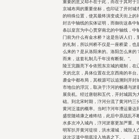
重要的意义却不在于此，而在于其对于
京城布局的重要坐标，也印证了开封城
的特殊位置，使其最终演变成天街上的
封古中轴线的实体证明，而御街这条中
条以皇宫为中心贯穿南北的中轴线，中
门前为什么有金水桥？这是告诉人们，
的礼制，所以州桥不仅是一座桥梁，也是
么来的？是从洛阳来的。洛阳怎么来的
而来，这套礼制几千年没有断裂。”,
陵王完颜亮下令依照东京城的规制，在辽
天的北京，具体位置在北京西南的丰台。
袭金中都布局，其根源可以追溯到开封
市地位的浮沉，取决于汴河的畅通与淤
展良机。经过唐朝和五代，开封城因为
础。到北宋时期，汴河分流了黄河约三
黄河泛滥的概率。当时汴河年漕运量达到
盛世随靖康之难终结，此后中原战乱不
水多次冲入城内，汴河淤塞更加严重。明
明军扒开黄河堤坝，洪水灌城，城毁人
这次泛滥中彻底没入地表之下。, 正