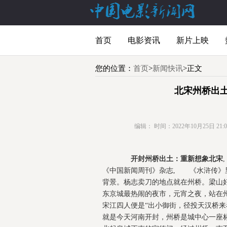
首页
电影资讯
新片上映
您的位置：
首页
>
新闻快讯
>正文
北宋州桥出
编辑：
时间：2022年10月25日 21:05
开封州桥出土：重新想象北宋
《中国新闻周刊》杂志, 《水浒传》
背景。杨志卖刀的地点就在州桥。梁山
东京城最热闹的夜市，元宵之夜，站在州
宋江四人便是“出小御街，径投天汉桥
就是今天河南开封，州桥是城中心一座