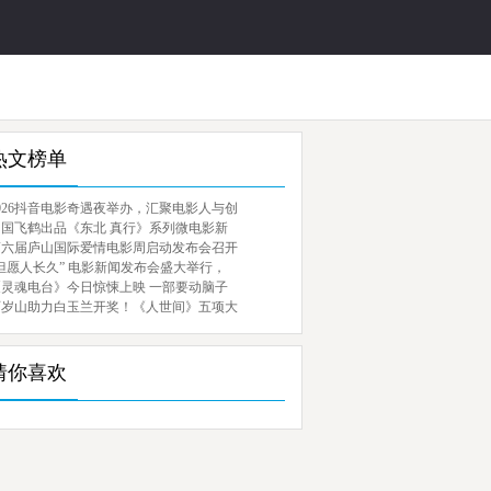
热文榜单
026抖音电影奇遇夜举办，汇聚电影人与创
中国飞鹤出品《东北 真行》系列微电影新
第六届庐山国际爱情电影周启动发布会召开
但愿人长久” 电影新闻发布会盛大举行，
《灵魂电台》今日惊悚上映 一部要动脑子
百岁山助力白玉兰开奖！《人世间》五项大
猜你喜欢