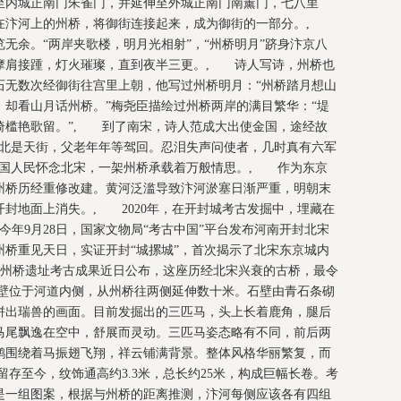
至内城正南门朱雀门，并延伸至外城正南门南薰门，七八里
在汴河上的州桥，将御街连接起来，成为御街的一部分。,
无余。“两岸夹歌楼，明月光相射”，“州桥明月”跻身汴京八
摩肩接踵，灯火璀璨，直到夜半三更。, 诗人写诗，州桥也
石无数次经御街往宫里上朝，他写过州桥明月：“州桥踏月想山
却看山月话州桥。”梅尧臣描绘过州桥两岸的满目繁华：“堤
倚槛艳歌留。”, 到了南宋，诗人范成大出使金国，途经故
南北是天街，父老年年等驾回。忍泪失声问使者，几时真有六军
故国人民怀念北宋，一架州桥承载着万般情思。, 作为东京
州桥历经重修改建。黄河泛滥导致汴河淤塞日渐严重，明朝末
封地面上消失。, 2020年，在开封城考古发掘中，埋藏在
今年9月28日，国家文物局“考古中国”平台发布河南开封北宋
桥重见天日，实证开封“城摞城”，首次揭示了北宋东京城内
州桥遗址考古成果近日公布，这座历经北宋兴衰的古桥，最令
壁位于河道内侧，从州桥往两侧延伸数十米。石壁由青石条砌
拼出瑞兽的画面。目前发掘出的三匹马，头上长着鹿角，腿后
马尾飘逸在空中，舒展而灵动。三匹马姿态略有不同，前后两
鹤围绕着马振翅飞翔，祥云铺满背景。整体风格华丽繁复，而
存至今，纹饰通高约3.3米，总长约25米，构成巨幅长卷。考
是一组图案，根据与州桥的距离推测，汴河每侧应该各有四组