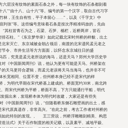
方六层没有纹饰的素面石条之外，每一块有纹饰的石条都刻着
士十八”“由十八、山十六”等。编号的第一个汉字，取自古代习字
竹林，王生自有性，平子本留心……”，以及《千字文》中
宿列张”等。这些编号意味着石条是按次序精准码放的，先由
 “其柱皆青石为之，石梁、石笋、楯栏，近桥两岸，皆石
密排石柱。”《东京梦华录》如此记载北宋时州桥的样貌，出土
是北宋灭亡、东京城被金朝占领后，南渡的北宋遗民孟元老之
时节令、市井生活等方方面面，以怀念东京城往日的盛
马匹，究竟是孟元老所说的海马，还是天马？郑州大学历史学
柱对《中国新闻周刊》说，他认为更有可能是天马。州桥架在
子的天马更符合逻辑，而孟元老误将天马当海马，也并非不可
体长宽相同、位置不变，但州桥本身已经不是宋代的样
桥，为明代早期在宋代桥基上建成的。桥面宽约30米，南北跨
坡状。而宋代州桥为平桥，桥面不高，下方只能通行平船，明代
刚发掘出来，发现桥本体为明代时改建，大家还是有些失
对《中国新闻周刊》说，“但随着桥东侧石雕壁画的出土，感
是宋代原真遗存，非常高兴。”在此之前，考古工作者对州桥的
画如此特别的发现。, 王三营说，州桥浮雕雕刻精美、构思
营造法式》关于石作制度的相关记载，以及素平、减地平鈒、