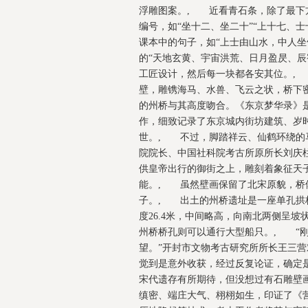
浮雕图案。, 近看青石条，除了最下
编号，如“坐十二、坐二十”“上十七、
课本中的句子，如“上士由山水，中人坐
的“天地玄黄、宇宙洪荒、日月盈昃、辰
工匠设计，然后每一块都各安其位。,
壁，雕镌海马、水兽、飞云之状，桥下
的州桥与其高度吻合。《东京梦华录》
作，细致记录了东京城内街坊建筑、岁
世。, 不过，脚踏祥云、仙鹤环绕的
院院长、中国社科院考古所原所长刘庆
供皇帝出行的御街之上，雕刻着象征天
能。, 虽然壁画保留了北宋原貌，桥
子。, 出土的州桥遗址是一座单孔拱
度26.4米，中间略高，向南北两侧呈
州桥桥孔则可以通行大型船只。, “
望。”开封市文物考古研究所所长王三营
觉到是意外收获，经过反复论证，确定
宋代遗存有所期待，但没想过有石雕壁
缜密、端庄大气、栩栩如生，印证了《