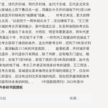
于是，清代开封城、明代开封城、金代汴京城、五代及北宋东
座城自上而下叠压在一起，埋藏在今天开封城地下约3至14米
这就是开封独有的“城摞城”现象。, 对考古来说，更大的障
太高，“以前挖个一两米就出水了，没法继续下去。”王三营
京城的考古开展得极少。新中国成立后，长安和洛阳的考古队
工作，发掘出了未央宫、大明宫、明堂等重要遗存。而年代更
而最近十年，华北地下水下降，一些市内工程建设时也抽走了
让考古获得了难得的条件。这次州桥考古时，挖到了9米深才到
，最深触及13.5米的河道底部。, 趁着机遇，开封城开展
代遗存，宋代遗存只有两处，除了州桥，还有顺天门遗址。顺
古，在地下5至9米处，发现了残存1至4米高的城墙，如今也
未知的地下城，考古工作者还有很多好奇的谜团。王三营说，
过考古发掘。皇城遗址基本掩埋在龙亭湖的湖面之下，仅在80
王府遗址，还没有达到北宋皇城的地层。现在想穿越湖面做考
能等待未来的时机。, 《中国新闻周刊》2022年第39
件务经书面授权
出处
收藏：