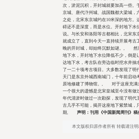
次，淤泥沉积，开封城就要加高一些。
京城、唐代汴州城、战国魏都大梁城，六
之处，北宋东京城约在10米深的地方。
碍还不是深度，而是水位。开封地下水位
说。与长安和洛阳等古都相比，北宋东
就成立了，直到今天一直持续开展考古
晚的开封城，却始终沉默如谜。, 然
地下水，开封地下水位降低不少，倒是
达地下水，考古队在旁边临时挖水井抽水
了一二十项考古项目。大多数发现了明
天门是东京外城西南城门，十年前启动考
原地修建了博物馆。, 对于这座充满
一个很大的遗憾是北宋皇城至今没有做
年代清淤时做过一次勘探，发现了明代
古几乎不可能，揭开这座地下紫禁城，只
期,
声明：刊用《中国新闻周刊》稿
本文版权归原作者所有 转载请注明