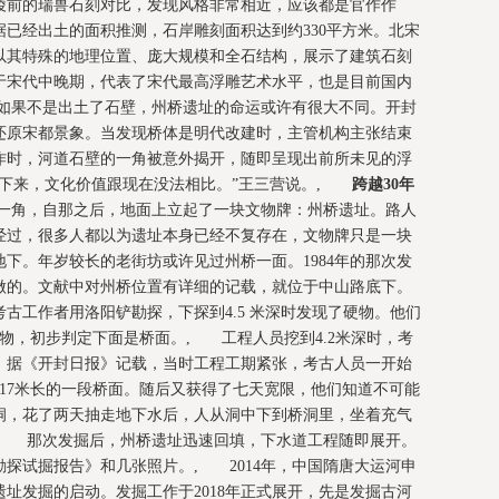
陵前的瑞兽石刻对比，发现风格非常相近，应该都是官作作
已经出土的面积推测，石岸雕刻面积达到约330平方米。北宋
以其特殊的地理位置、庞大规模和全石结构，展示了建筑石刻
于宋代中晚期，代表了宋代最高浮雕艺术水平，也是目前国内
如果不是出土了石壁，州桥遗址的命运或许有很大不同。开封
还原宋都景象。当发现桥体是明代改建时，主管机构主张结束
作时，河道石壁的一角被意外揭开，随即呈现出前所未见的浮
留下来，文化价值跟现在没法相比。”王三营说。,
跨越30年
过一角，自那之后，地面上立起了一块文物牌：州桥遗址。路人
经过，很多人都以为遗址本身已经不复存在，文物牌只是一块
下。年岁较长的老街坊或许见过州桥一面。1984年的那次发
做的。文献中对州桥位置有详细的记载，就位于中山路底下。
古工作者用洛阳铲勘探，下探到4.5 米深时发现了硬物。他们
物，初步判定下面是桥面。, 工程人员挖到4.2米深时，考
。据《开封日报》记载，当时工程工期紧张，考古人员一开始
17米长的一段桥面。随后又获得了七天宽限，他们知道不可能
洞，花了两天抽走地下水后，人从洞中下到桥洞里，坐着充气
, 那次发掘后，州桥遗址迅速回填，下水道工程随即展开。
探试掘报告》和几张照片。, 2014年，中国隋唐大运河申
址发掘的启动。发掘工作于2018年正式展开，先是发掘古河