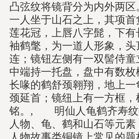
凸弦纹将镜背分为内外两区
一人坐于山石之上，其项首
莲花冠，上唇八字髭，下有
袖鹤氅，为一道人形象，头
连；镜钮左侧有一双髻侍童
中端持一托盘，盘中有数枚
长喙的鹤舒颈翱翔，地上一
颈延首；镜纽上有一方框，
铭。, 明仙人龟鹤齐寿纹
人物、龟、鹤和山石等元素
人物故事类铜镜上常见的题