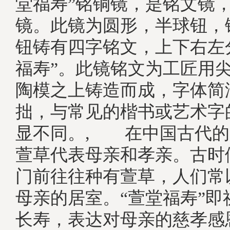
堂福寿”铭铜镜，是铭文镜
镜。此镜为圆形，半球钮，
钮铸有四字铭文，上下右左
福寿”。此镜铭文为工匠用
陶模之上铸造而成，字体简
拙，与常见的楷书或艺术字
显不同。, 在中国古代的
萱草代表母亲和孝亲。古时
门前往往种有萱草，人们常
母亲的居室。“萱堂福寿”即
长寿，表达对母亲的慈孝