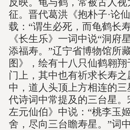
反映。龟与鹤，常被古人视
征。晋代葛洪《抱朴子·论
载：“谓生必死，而龟鹤长寿
《长生乐》一词中说“洞府
添福寿。”辽宁省博物馆所
图》，绘有十八只仙鹤翱翔
门上，其中也有祈求长寿之
中，道人头顶上方相连的三
代诗词中常提及的三台星。
左元仙伯》中说：“桃李玉
舍，尽向三台瞻寿星。”词