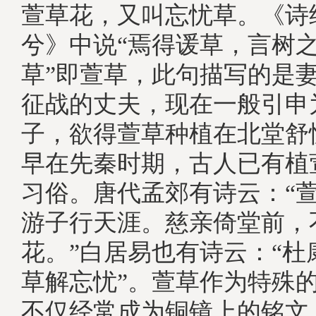
萱草花，又叫忘忧草。《诗经
兮》中说“焉得谖草，言树之
草”即萱草，此句描写的是
征战的丈夫，现在一般引申
子，欲得萱草种植在北堂舒
早在先秦时期，古人已有植
习俗。唐代孟郊有诗云：“
游子行天涯。慈亲倚堂前，
花。”白居易也有诗云：“杜
草解忘忧”。萱草作为特殊
不仅经常成为铜镜上的铭文