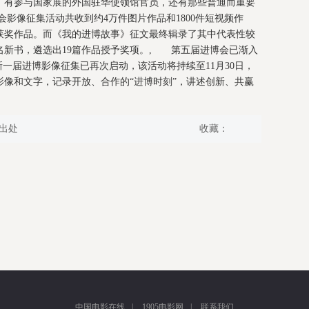
，有参与国家展的外国驻华使领馆官员，还有那些普通而重要
影像征集活动共收到约4万件图片作品和1800件短视频作
秀获奖作品。而《我的进博故事》征文最终辑录了其中代表性较
同名新书，遴选出19篇作品授予奖项。, 第五届进博会已渐入
新一届进博影像征集已再次启动，该活动将持续至11月30日，
像和文字，记录开放、合作的“进博时刻”，讲述创新、共赢
出处
收藏：
中国电影在线
|
1905电影网
|
联系我们