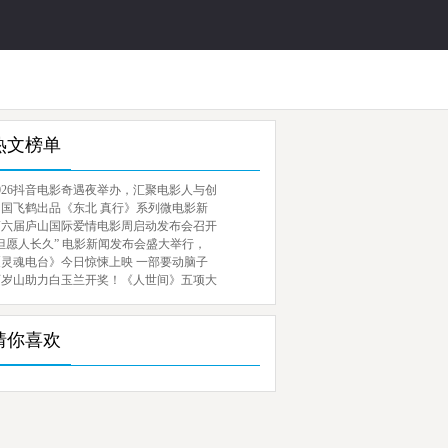
热文榜单
026抖音电影奇遇夜举办，汇聚电影人与创
中国飞鹤出品《东北 真行》系列微电影新
第六届庐山国际爱情电影周启动发布会召开
但愿人长久” 电影新闻发布会盛大举行，
《灵魂电台》今日惊悚上映 一部要动脑子
百岁山助力白玉兰开奖！《人世间》五项大
猜你喜欢