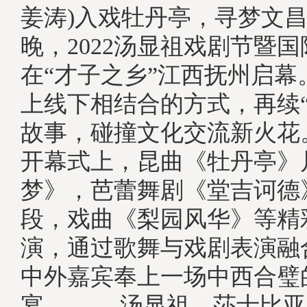
姜涛)入戏牡丹亭，寻梦文昌里
晚，2022汤显祖戏剧节暨
在“才子之乡”江西抚州启幕
上线下相结合的方式，再续“
故事，碰撞文化交流新火花
开幕式上，昆曲《牡丹亭》
梦》，芭蕾舞剧《堂吉诃德
段，戏曲《梨园风华》等精
演，通过歌舞与戏剧表演融
中外嘉宾奉上一场中西合璧
宴。, 汤显祖、莎士比亚