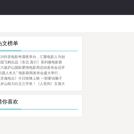
热文榜单
026抖音电影奇遇夜举办，汇聚电影人与创
中国飞鹤出品《东北 真行》系列微电影新
第六届庐山国际爱情电影周启动发布会召开
但愿人长久” 电影新闻发布会盛大举行，
《灵魂电台》今日惊悚上映 一部要动脑子
百岁山助力白玉兰开奖！《人世间》五项大
猜你喜欢