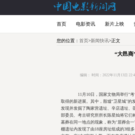
首页
电影资讯
新片上映
您的位置：
首页
>
新闻快讯
>正文
“大邑商
编辑：
时间：2022年11月13日 22:40
11月10日，国家文物局举行“
取得的新进展。其中，殷墟“卫星城”
发现并发掘了陶家营遗址、辛店遗址、
部委员、考古研究所所长陈星灿将它们
墓葬在同一地点的现象，称为“居葬合一
棚遗址内发现了由18座房址组成的3组