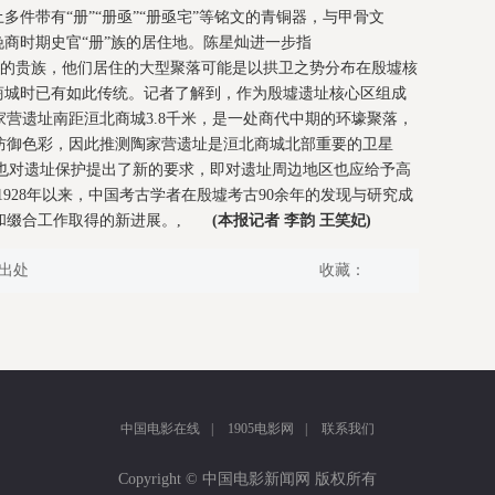
多件带有“册”“册亟”“册亟宅”等铭文的青铜器，与甲骨文
晚商时期史官“册”族的居住地。陈星灿进一步指
而居”的贵族，他们居住的大型聚落可能是以拱卫之势分布在殷墟核
商城时已有如此传统。记者了解到，作为殷墟遗址核心区组成
营遗址南距洹北商城3.8千米，是一处商代中期的环壕聚落，
防御色彩，因此推测陶家营遗址是洹北商城北部重要的卫星
识也对遗址保护提出了新的要求，即对遗址周边地区也应给予高
928年以来，中国考古学者在殷墟考古90余年的发现与研究成
理和缀合工作取得的新进展。,
(本报记者 李韵 王笑妃)
出处
收藏：
中国电影在线
|
1905电影网
|
联系我们
Copyright © 中国电影新闻网 版权所有