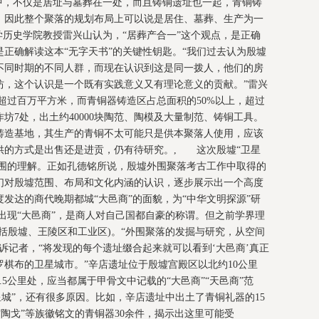
中，不仅是居址与墓葬在一处，而且铸铜遗址也一起，青铜铸
，因此整个聚落的规划布局上可以说是居住、墓葬、生产为一
学历史学院教授雷兴山认为，“居葬产合一”这个观点，是正确
正确解读这本“无字天书”的关键性钥匙。“我们过去认为殷墟
不同时期的不同人群，而现在认识到这是同一拨人，他们的房
坊，这个认识是一个既有实践意义又有理论意义的贡献。”雷兴
超过百万平方米，而青铜器铸造区占总面积的50%以上，超过
坊7处，出土约40000块陶范、陶模及大量制范、铸铜工具。
铸造基地，其生产的青铜不太可能只是供本聚落人使用，应该
供的方式是出售还是进贡，仍有待研究。, 这次殷墟“卫星
范围的理解。正如孔德铭所说，殷墟外围聚落考古工作中取得的
们对殷墟范围、布局和文化内涵的认识，逐步展示出一个高度
发达的商代晚期都城“大邑商”的面貌，为“中华文明探源”研
出现“大邑商”，是商人对自己国都自豪的称谓。但之前学界理
括殷墟、王陵区和工业区)。“外围聚落的发掘与研究，从空间
诉记者，“将发现的每个遗址缀合起来就可以看到‘大邑商’真正
棋布的卫星城市。”辛店遗址位于殷墟宫殿区以北约10公里
5公里处，应当都属于甲骨文中记载的“大邑商”“天邑商”范
城”，还有很多原因。比如，辛店遗址中出土了青铜礼器的15
”“陶戈”等族徽铭文的青铜器30余件，揭示出这里可能受