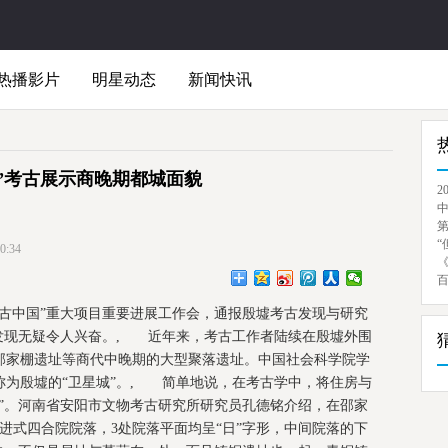
热播影片
明星动态
新闻快讯
”考古展示商晚期都城面貌
2
“
:34
考古中国”重大项目重要进展工作会，通报殷墟考古发现与研究
的发现无疑令人兴奋。, 近年来，考古工作者陆续在殷墟外围
邵家棚遗址等商代中晚期的大型聚落遗址。中国社会科学院学
称为殷墟的“卫星城”。, 简单地说，在考古学中，将住房与
”。河南省安阳市文物考古研究所研究员孔德铭介绍，在邵家
多进式四合院院落，3处院落平面均呈“日”字形，中间院落的下