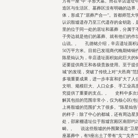
方有一座“中”字形大墓。而在辛店遗址
造区与生活区、墓葬区没有明确的边界
体，形成了“居葬产合一”。首都师范大
认识殷墟遗存乃至三代遗存的金钥匙，是
里的位于同一处的居址和墓葬，分属于
子旁边就是他们的墓葬、就有他们的作
山说。, 孔德铭介绍，辛店遗址面积
50万平方米。目前已发现商代晚期铸铜作
陈星灿认为，辛店遗址面积如此巨大的
还要提供商王和各级贵族使用。至于提
城”的发现，突破了传统上对“大邑商”
多项重要成果，进一步丰富和扩大了人
文明、规模巨大、人口众多、手工业高度
究提供了重要的支点。, 史料中多次
解其包括的范围非常小，仅为核心区(包
上将殷墟的范围扩大了很多。”陈星灿告
的样子：除了中心的都城，还有周边星罗
处，邵家棚遗址位于殷墟宫殿区南部约2.
畴。, 说这些殷墟的外围聚落是“卫星
座墓葬中，有9座出土了带有“戈”“戈齐