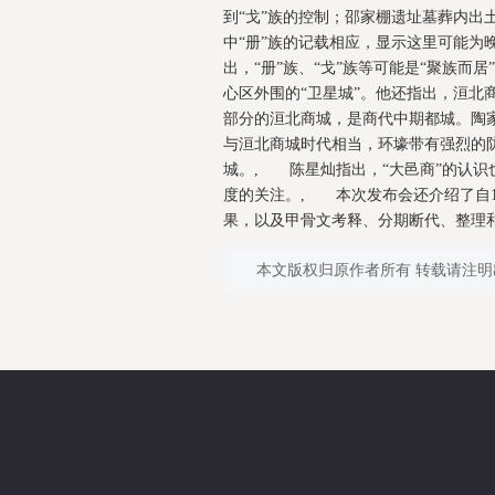
到“戈”族的控制；邵家棚遗址墓葬内出土
中“册”族的记载相应，显示这里可能为
出，“册”族、“戈”族等可能是“聚族
心区外围的“卫星城”。他还指出，洹北
部分的洹北商城，是商代中期都城。陶家
与洹北商城时代相当，环壕带有强烈的
城。, 陈星灿指出，“大邑商”的认
度的关注。, 本次发布会还介绍了自1
果，以及甲骨文考释、分期断代、整
本文版权归原作者所有 转载请注明