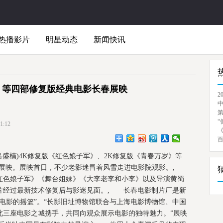
热播影片
明星动态
新闻快讯
》等四部修复版经典电影长春展映
2
“
:12
吕盛楠)4K修复版《红色娘子军》、2K修复版《青春万岁》等
影院展映。展映首日，不少老影迷冒着风雪走进电影院观影。,
红色娘子军》《舞台姐妹》《大李老李和小李》以及导演黄蜀
片经过最新技术修复后与影迷见面。, 长春电影制片厂是新
电影的摇篮”。“长影旧址博物馆联合与上海电影博物馆、中国
北三座电影之城携手，共同向观众展示电影的独特魅力。”展映