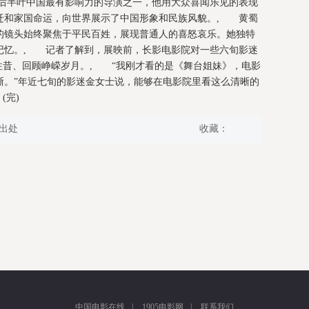
纪后半叶中国最有影响力的导演之一，他用大众喜闻乐见的表现
变迁和家国命运，向世界展示了中国形象和民族风貌。, 黄蜀
的镜头始终聚焦于平民百姓，展现普通人的喜怒哀乐。她独特
记忆。, 记者了解到，展映前，长影电影院对一些六旬影迷
往昔、回顾峥嵘岁月。, “我刚才看的是《舞台姐妹》，电影
晰。”年近七旬的影迷金女士说，能够在电影院里看这么清晰的
(完)
出处
收藏：
中国电影在线
|
1905电影网
|
联系我们