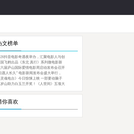
热文榜单
026抖音电影奇遇夜举办，汇聚电影人与创
中国飞鹤出品《东北 真行》系列微电影新
第六届庐山国际爱情电影周启动发布会召开
但愿人长久” 电影新闻发布会盛大举行，
《灵魂电台》今日惊悚上映 一部要动脑子
百岁山助力白玉兰开奖！《人世间》五项大
猜你喜欢