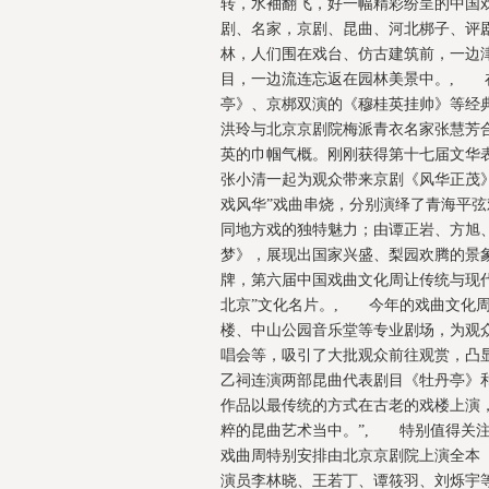
转，水袖翻飞，好一幅精彩纷呈的中国
剧、名家，京剧、昆曲、河北梆子、评
林，人们围在戏台、仿古建筑前，一边
目，一边流连忘返在园林美景中。, 
亭》、京梆双演的《穆桂英挂帅》等经
洪玲与北京京剧院梅派青衣名家张慧芳
英的巾帼气概。刚刚获得第十七届文华
张小清一起为观众带来京剧《风华正茂
戏风华”戏曲串烧，分别演绎了青海平
同地方戏的独特魅力；由谭正岩、方旭
梦》，展现出国家兴盛、梨园欢腾的
牌，第六届中国戏曲文化周让传统与现
北京”文化名片。, 今年的戏曲文化
楼、中山公园音乐堂等专业剧场，为观
唱会等，吸引了大批观众前往观赏，凸
乙祠连演两部昆曲代表剧目《牡丹亭》
作品以最传统的方式在古老的戏楼上演
粹的昆曲艺术当中。”, 特别值得关
戏曲周特别安排由北京京剧院上演全本
演员李林晓、王若丁、谭筱羽、刘烁宇