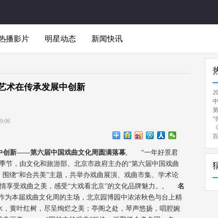
热播影片
明星动态
新闻快讯
艺术在传承发展中创新
2
“
:06
创新——第六届中国戏曲文化周圆满落幕
, “一年好景君
季节，由文化和旅游部、北京市政府主办的“第六届中国戏曲
来，围绕“和合共美”主题，共举办戏曲展演、戏曲市集、学术论
尽情享受戏曲之美，感受“大戏看北京”的文化品牌魅力。,
名
。作为本届戏曲文化周的主场，北京园博园中浓浓秋色与台上精
水，黄叶红树，尽呈绚烂之美；亭阁之处，琴声悠扬，唱腔婉