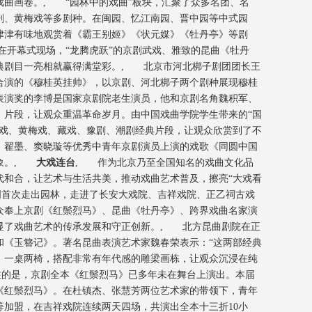
戏曲画卷。, “园林中的戏曲”板块，汇聚了众多名团、名
剧、黄梅戏等多剧种。在闽园、忆江南园、晋中园等中式园
津津有味地观赏着《霸王别姬》《状元媒》《牡丹亭》等剧
在开幕式现场，“龙腾虎跃”的京剧武戏、雅致的昆曲《牡丹
典剧目一亮相就赢得满堂彩。, 北京市河北梆子剧团团长王
合演的《穆桂英挂帅》，以京剧、河北梆子两个剧种展现穆桂
表演奖的李博是国家京剧院老生演员，他和京剧名角魏积军、
》片段，让观众重温革命岁月。由中国戏曲学院学生带来的“国
弦戏、黄梅戏、藏戏、豫剧、潮剧经典片段，让观众欣赏到了不
、翟墨、窦晓璇等优秀中青年京剧演员上演的戏歌《同圆中国
景象。,
大戏连台
, 作为北京乃至全国知名的戏曲文化品
代和合，让艺术与生活共美，推动戏曲艺术普及，擦亮“大戏看
周首次走出园林，走进了长安大戏院、吉祥戏院、正乙祠古戏
众奉上京剧《红鬃烈马》、昆曲《牡丹亭》、跨界戏曲名家演
显了戏曲艺术的传承发展和守正创新。, 北方昆曲剧院在正
和《玉簪记》。著名昆曲表演艺术家魏春荣表示：“这两部经典
，一桌两椅，搭配非常有年代感的雕梁画栋，让观众沉浸在纯
注的是，京剧全本《红鬃烈马》已多年未在舞台上演出。本届
《红鬃烈马》。在杜镇杰、张慧芳两位艺术家的带领下，青年
等加盟，在吉祥戏院连续两天四场，共演出全本十三折10小