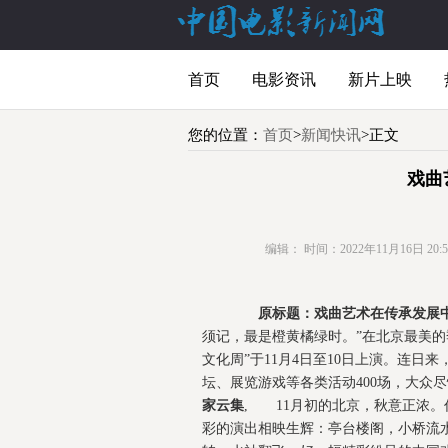
首页
电影资讯
新片上映
您的位置：
首页
>
新闻快讯
>正文
戏曲
编辑：
时间：2022年11月16日 20:59
原标题：戏曲艺术在传承发展中
须记，最是橙黄橘绿时。”在北京最美的
文化周”于11月4日至10日上演。连日
坛、展览游戏等各类活动400场，大众
家云集
, 11月初的北京，秋意正浓
彩的演出相映生辉：亭台楼阁，小桥流