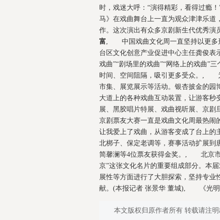
时，戏迷大呼：“演得精彩，看得过瘾！
马》在戏曲舞台上一直为观众津津乐道
作。这次演出有众多京剧新生代优秀演
富
, 中国戏曲文化周一直坚持以更多
台区文化创意产业促进中心主任龚俊表
戏曲”“剧场里的戏曲”“网络上的戏曲”
时间、空间阻隔，吸引更多受众。, 
市集、展览展示等活动。银杏披金的园
大道上的各种戏曲互动装置，让游客秒
展、黑胶唱片特展、戏曲视听展、京剧
京剧票友大赛一直是戏曲文化周最热闹
让我爱上了戏曲，从游客变成了台上的
北梆子、保定老调等，赛事活动扩展到
简馨澜等4位票友获得金奖。, 北京
京”这张文化名片的重要组成部分。本
展性等方面进行了大胆探索，坚持专业
献。(本报记者 张景华 董城), 《光明日报》
本文版权归原作者所有 转载请注明