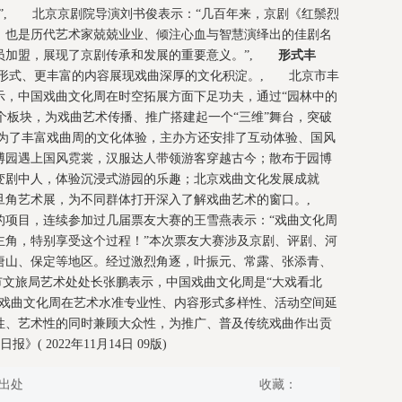
”, 北京京剧院导演刘书俊表示：“几百年来，京剧《红鬃烈
，也是历代艺术家兢兢业业、倾注心血与智慧演绎出的佳剧名
员加盟，展现了京剧传承和发展的重要意义。”,
形式丰
形式、更丰富的内容展现戏曲深厚的文化积淀。, 北京市丰
示，中国戏曲文化周在时空拓展方面下足功夫，通过“园林中的
三个板块，为戏曲艺术传播、推广搭建起一个“三维”舞台，突破
为了丰富戏曲周的文化体验，主办方还安排了互动体验、国风
博园遇上国风霓裳，汉服达人带领游客穿越古今；散布于园博
变剧中人，体验沉浸式游园的乐趣；北京戏曲文化发展成就
旦角艺术展，为不同群体打开深入了解戏曲艺术的窗口。,
的项目，连续参加过几届票友大赛的王雪燕表示：“戏曲文化周
主角，特别享受这个过程！”本次票友大赛涉及京剧、评剧、河
唐山、保定等地区。经过激烈角逐，叶振元、常露、张添青、
市文旅局艺术处处长张鹏表示，中国戏曲文化周是“大戏看北
届戏曲文化周在艺术水准专业性、内容形式多样性、活动空间延
性、艺术性的同时兼顾大众性，为推广、普及传统戏曲作出贡
( 2022年11月14日 09版)
出处
收藏：