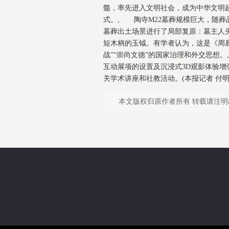
髓，率先进入文明社会，成为中华文明
式。, 陶寺M22墓葬规模巨大，随葬
墓葬出土场景进行了局部复原：墓主人
短木柄的玉钺。有学者认为，这是《周易
战”“崇尚文德”的国家治理和外交思想
互动展项的设置及沉浸式3D观影体验增
关学术讲座和社教活动。(本报记者 付明丽)
本文版权归原作者所有 转载请注明