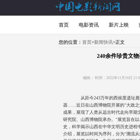
首页
电影资讯
新片上映
您的位置：
首页
>
新闻快讯
>正文
240余件珍贵文
编辑：
时间：2022年11月16日 21:00
从距今243万年的西侯度遗址鹿角
器……近日在山西博物院开展的“大政之
成果，展现了人类从远古时代走向早期
研究院、山西博物院承办。“展览旨在
史，科学揭示山西在中华文明历史进程
介绍，展览以时间为序列，分为“溯流从源