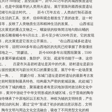
共计700余处，居全国第一。距今243万年的芮城西侯度遗址
址，也是中国最早的人类用火遗址。展厅里陈列着西侯度遗址
思绪引向远古时代。, 距今1万年左右，人类由打制石器改
以生活的工具、技术、信仰和观念都发生了质的改变。这一时
器等，反映了人类物质生活和精神生活的发展。, 山西省运
此次展览的重点文物之一。螺旋状的纹饰简洁地勾勒出蛹的
枚石雕蚕蛹今年6月出土，距今至少有5200年历史。它的发现
料，此次展览是它首次公开展出。, “在山西运城多处遗址
针等，说明5000多年前山西地区的先民已经掌握了养蚕缫丝
之一。”郑媛说。, 距今6000多年出现围垣聚落，5500
有多重环壕或城墙，集防护、区划、疏浚等功能于一体。这些
志。, 吕梁市兴县碧村遗址是其中的代表。碧村遗址是蔚汾
占据控扼黄河与蔚汾河关口的重要位置。展厅中有一处场景复
址一角。, 郑媛介绍，东城门遗址是碧村遗址的最新考古发
史前时期形制最具特色、结构最为严密的瓮城设施。此处城门
已经有了城的概念，聚落建造者有意识地加强对政治和文化中
00年，黄河中游处于中华文明形成的关键区域，位于晋南的陶寺
陶寺继承了中原地区以王权为主、神权为辅的文明特质，产生
统治的礼制，通过“定中”形成了初步的政治意识形态，文明
。陶寺文明与周边文化交流融合，吸收了不同类型文化的精