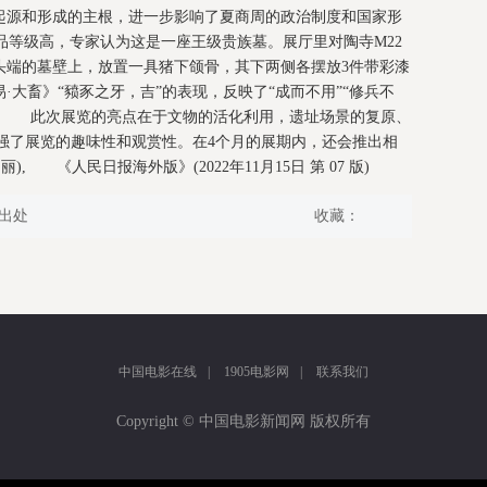
起源和形成的主根，进一步影响了夏商周的政治制度和国家形
品等级高，专家认为这是一座王级贵族墓。展厅里对陶寺M22
头端的墓壁上，放置一具猪下颌骨，其下两侧各摆放3件带彩漆
·大畜》“豮豕之牙，吉”的表现，反映了“成而不用”“修兵不
。, 此次展览的亮点在于文物的活化利用，遗址场景的复原、
强了展览的趣味性和观赏性。在4个月的展期内，还会推出相
, 《人民日报海外版》(2022年11月15日 第 07 版)
出处
收藏：
中国电影在线
|
1905电影网
|
联系我们
Copyright © 中国电影新闻网 版权所有