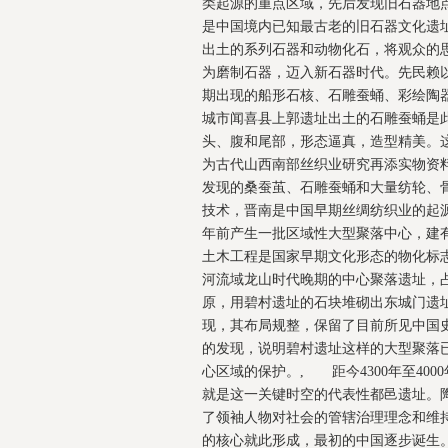
类起源的重点区域，先后发现旧石器地点
是中国境内已知最古老的旧石器文化遗
出土的系列石器和动物化石，将观众的
为磨制石器，迈入新石器时代。先民赖
期出现的船形石核、石雕蚕蛹、彩绘陶
城市闻喜县上郭遗址出土的石雕蚕蛹是
头、腹和尾部，形态逼真，造型精美。这
为古代山西南部丝织业研究再添实物资
发现的桑蚕茧、石雕蚕蛹和大量纺轮、骨
技术，晋南是中国早期丝绸纺织业的起源地
年前产生一批区域性大型聚落中心，建
土木工程是国家早期文化形态的物化标
河流域龙山时代晚期的中心聚落遗址，
原，用碧村遗址的石块堆砌出东城门遗
现，其布局规整，保留了目前所见中国
的发现，说明碧村遗址这样的大型聚落
心区域的保护。, 距今4300年至40
就是这一关键时空的代表性都邑遗址。
了领袖人物对社会的管辖治理理念和维持
的核心就此形成，最初的中国逐步诞生