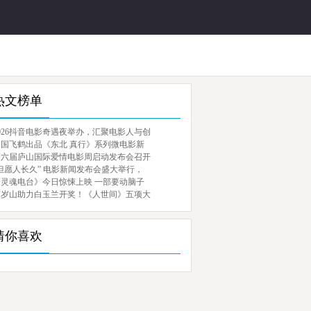
热文榜单
026抖音电影奇遇夜举办，汇聚电影人与创
中国飞鹤出品《东北 真行》系列微电影新
第六届庐山国际爱情电影周启动发布会召开
但愿人长久” 电影新闻发布会盛大举行，
《灵魂电台》今日惊悚上映 一部要动脑子
百岁山助力白玉兰开奖！《人世间》五项大
猜你喜欢