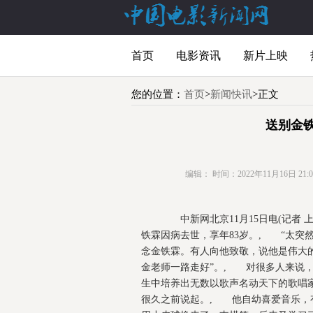
首页
电影资讯
新片上映
您的位置：
首页
>
新闻快讯
>正文
送别金
编辑：
时间：2022年11月16日 21:01
中新网北京11月15日电(记者 
铁霖因病去世，享年83岁。, “太突
念金铁霖。有人向他致敬，说他是伟大
金老师一路走好”。, 对很多人来说
生中培养出无数以歌声名动天下的歌
很久之前说起。, 他自幼喜爱音乐，