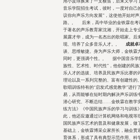
用小皮球换来了一支横笛，后来又学习
音乐学院招生考试，彼时，一度对自己
议你向声乐方向发展”，这使他开始对
路。, 后来，高中毕业的金铁霖在考
于著名的声乐教育家沈湘，开始走上专
展露才华，成为一名杰出的歌唱家。后
现、培养了众多音乐人才。,
成就卓
谈、思维敏捷。身为声乐大师，金铁霖
同时，更强调个性。, 据中国音乐学
族性、艺术性、时代性”，他创建的民族
乐人才的选拔、培养及民族声乐比赛的
理论以及一系列完整的、富有创建性的
歌唱训练特有的“启发式感觉教学”进行
易，从而能够在短时期内解决声乐训练
潜心研究、不断总结……金铁霖在教学
练方法》《中国民族声乐的学习与训练
此，他还应邀通过计算机网络和电视等
国民族声乐艺术的普及和健康发展，做
基础上，金铁霖博采众家所长，融会贯
育体系，形成了具有典型示范作用、科