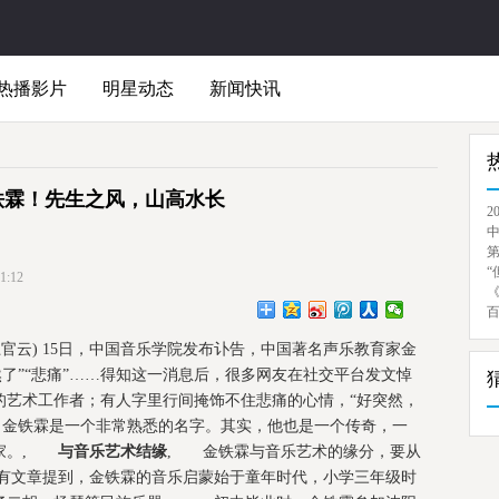
热播影片
明星动态
新闻快讯
铁霖！先生之风，山高水长
2
“
:12
上官云) 15日，中国音乐学院发布讣告，中国著名声乐教育家金
然了”“悲痛”……得知这一消息后，很多网友在社交平台发文悼
的艺术工作者；有人字里行间掩饰不住悲痛的心情，“好突然，
，金铁霖是一个非常熟悉的名字。其实，他也是一个传奇，一
唱家。,
与音乐艺术结缘
, 金铁霖与音乐艺术的缘分，要从
有文章提到，金铁霖的音乐启蒙始于童年时代，小学三年级时