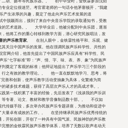
了二胡、扬琴等民族乐器。, 初中毕业时，金铁霖参加沈阳
的专业定位很迷茫。考官霍老师的一句话令他茅塞顿开，“我建
声乐产生浓厚的兴趣，奠定了他走向声乐艺术发展的道
试中脱颖而出，接到了来自中央音乐学院的录取通知书，受教
业的艺术道路。, 大学毕业后，他被分配到中央乐团，逐渐
来，他将工作的重心转移到教学方面，潜心研究民族唱法，发
著的声乐教育家
, 在别人眼中，金铁霖性格平和、乐观、健
尤其关注中国声乐的发展。他在强调民族声乐科学性、共性的
院官网介绍，他首先提出了中国民族声乐应具有“科学性、民
声乐“七字标准”即：“声、情、字、味、表、养、象”为民族声
评判奠定了客观的标准；他辩证地提出了声乐学习三个阶段的
、行之有效的教学理论。, 他一直在默默地学习、思考，将
了完善和创新，使声乐教学活动变抽象为具体，化繁难为简
中的诸多技术难题，获得了高层次声乐人才的高成才率。,
实践第一线积累了丰富的经验，先后发表了《浅谈我的声乐训
》等专著、论文、教材和教学音像制品数十部。, 不仅如
现代传媒手段，多次举办民族声乐专题讲座，为推动和促进中
了大量卓有成效的工作。, 在坚持继承民族声乐优秀传统的
通，开拓创新，开创了一种具有中国气派、民族神韵的声乐教
学完整的金铁霖民族声乐教学体系，培养了无数以歌声名动天