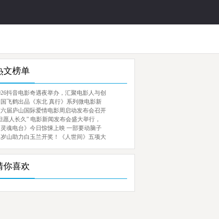
热文榜单
026抖音电影奇遇夜举办，汇聚电影人与创
中国飞鹤出品《东北 真行》系列微电影新
第六届庐山国际爱情电影周启动发布会召开
但愿人长久” 电影新闻发布会盛大举行，
《灵魂电台》今日惊悚上映 一部要动脑子
百岁山助力白玉兰开奖！《人世间》五项大
猜你喜欢