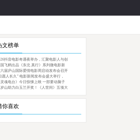
热文榜单
026抖音电影奇遇夜举办，汇聚电影人与创
中国飞鹤出品《东北 真行》系列微电影新
第六届庐山国际爱情电影周启动发布会召开
但愿人长久” 电影新闻发布会盛大举行，
《灵魂电台》今日惊悚上映 一部要动脑子
百岁山助力白玉兰开奖！《人世间》五项大
猜你喜欢