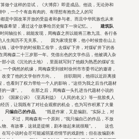
打算做个这样的尝试，《大博弈》即是成品。他说，无论孙和
潮中，一个个有血有肉的、有理想有抱负之人的写
们都是中国改革开放的受益者和参与者。而且中华民族也从来
周梅森希望，通过这个故事给历史留下一块记忆。,
建筑队
时间轴拉长，就能发现，周梅森之所以能将三教九流、各行各
的人生阅历不无关系。, 因为家境贫寒，他小时候曾在山上
点钱，读中学的时候勤工俭学，去煤矿下井，对煤矿井下的各
在周梅森二十三岁那一年。凭借出色的文学作品，他被调入杂
一部小说《沉沦的土地》，里面就写到了他颇为熟悉的煤矿生
年，一个偶然的机缘，周梅森受到彼时徐州市市委书记的邀请，
，改变了他的文学创作方向。, 挂职期间，他得以近距离接
程，也看到了权力带给一个人的影响，“这些为我之后当代题材
要的一课”。, 在那之后，周梅森一头扎进当代题材小说的
道》《国家公诉》《至高利益》《人民的名义》等一批脍炙人
的经历，让我既有了对社会观察的机会，也为写作积累了大量
。,
只编自己的作品
, “既是作家，又是编剧。”实际上，对
。, 不过，周梅森有一个原则，“我只编自己的作品，不放
人物、有故事，这就是提纲，剧本做起来就很顺”。, 这也
：在写小说时会尽可能减弱某些情节的戏剧性；但在改编剧本