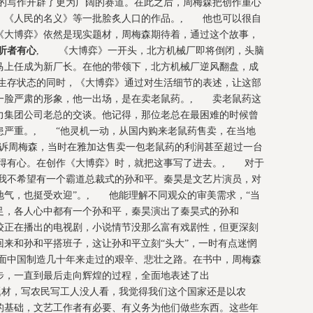
的写作开辟了更为广阔的赛道。在此之后，周梅森把创作重心
》《人民的名义》等一批脍炙人口的作品。, 他也可以很自
《大博弈》依然是现实题材，周梅森期待着，通过这个故事，
听者有心
, 《大博弈》一开头，北方机械厂即将倒闭，头脑
走马上任成为新厂长。在他的带领下，北方机械厂逆风翻盘，成
生存状态的同时，《大博弈》通过对生活细节的表述，让这部
一脸严肃的形象，他一出场，是在卖老鼠药。, 卖老鼠药这
力集团公司老总的交谈。他记得，那位老总在最困难的时候曾
患严重。, “他灵机一动，从国内购来老鼠药售卖，在当地
告诉周梅森，当时在雅加达售卖一包老鼠药的利润甚至超过一台
得有心。在创作《大博弈》时，就把这事写了进去。, 对于
“我不希望有一个霸道总裁式的孙和平。秦昊是文艺片演员，对
地气，也挺受欢迎”。, 他能理解不同观众的审美需求，“当
足，各人心中都有一个孙和平，秦昊演出了秦昊式的孙和
较正在播出的电视剧，小说情节没那么富有戏剧性，但更深刻
来和孙和平搭班子，这让孙和平立刻“头大”，一时有点迷惘
面中国制造几十年来走过的艰辛、悲壮之路。在书中，周梅森
步，一直到最后走向辉煌的过程，全面地表述了出
题材，写农民写工人没人看，我觉得我们这个国家还是以农
的基础，文艺工作者有必要、有义务为他们做些东西。这些年