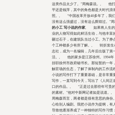
这类作品太少了。”周梅森说。, 他
平还是钱萍，其中的角色都是大时代浪
照。, “中国改革开放40多年了，我
没有这么强盛过，没有这么辉煌过。”
的小工 写小说的作家
, 如果将人生的
业的人物写得如此鲜活生动，与他丰富
砸过石子，在建筑队当过小工。为了挣
个工种都多少有所了解。, 转折发生
志社，成为一名编辑，几年后出版了第
活。, 他的家乡是江苏徐州。1994
挂职徐州市政府秘书长。那短暂的一年
触官场的生态，了解了体制内的工作流
小说的写作打下了重要基础，是非常重
写作，一直写到今天，写出了《人间正
口的作品。, “正是过去那些年可贵
的素材。”他对中新网记者如是说道
周梅森而言，两者都是很有意思的身份
心给别人编剧。我把小说作为提纲，有
导致他逐渐养成了一种独特的写作习惯