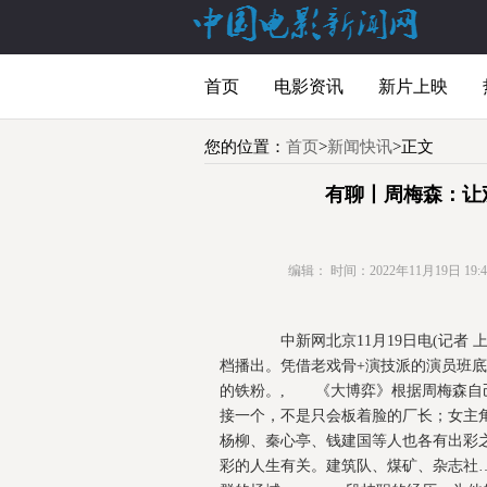
首页
电影资讯
新片上映
您的位置：
首页
>
新闻快讯
>正文
有聊丨周梅森：让
编辑：
时间：2022年11月19日 19:43
中新网北京11月19日电(记者 
档播出。凭借老戏骨+演技派的演员班
的铁粉。, 《大博弈》根据周梅森自
接一个，不是只会板着脸的厂长；女主
杨柳、秦心亭、钱建国等人也各有出彩
彩的人生有关。建筑队、煤矿、杂志社