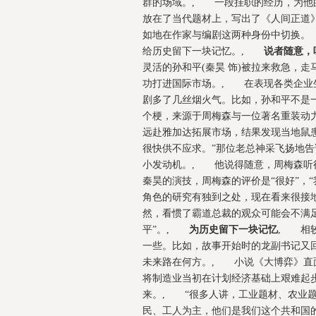
群的场域。, 一段挂职的经历，为他
放在了当代题材上，写出了《人间正道
如地在作家与编剧这两种身份中切换。
给历史留下一块记忆。,
说者随意，
灵活的孙和平(秦昊 饰)被拉来救急，
功打进国际市场。, 在表现各类企业
剧多了几丝烟火气。比如，孙和平不是
个梗，来源于周梅森与一位著名重装动
远赴雅加达拓展市场，结果发现当地鼠
很快供不应求。”那位老总神采飞扬地
小发动机。, 他说得随意，周梅森听
秦昊的演技，周梅森的评价是“很好”，
角色的研究有独到之处，现在看来很接
然，看惯了霸道总裁的观众可能会不满
平”。,
为历史留下一块记忆
, 相
一些。比如，故事开始时的龙副书记又回
未来路在何方。, 小说《大博弈》直
将制造业当初在计划经济基础上艰难起
来。, “很多人讲，工业题材、农业
民、工人为主，他们是我们这个共和国