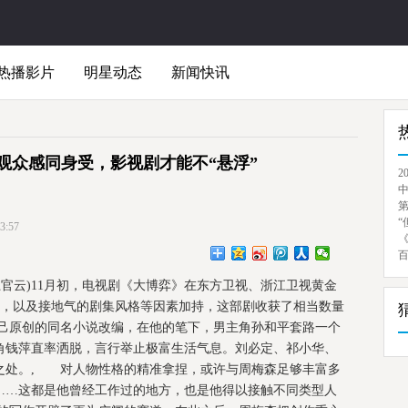
热播影片
明星动态
新闻快讯
观众感同身受，影视剧才能不“悬浮”
2
“
:57
上官云)11月初，电视剧《大博弈》在东方卫视、浙江卫视黄金
底，以及接地气的剧集风格等因素加持，这部剧收获了相当数量
己原创的同名小说改编，在他的笔下，男主角孙和平套路一个
角钱萍直率洒脱，言行举止极富生活气息。刘必定、祁小华、
之处。, 对人物性格的精准拿捏，或许与周梅森足够丰富多
……这都是他曾经工作过的地方，也是他得以接触不同类型人