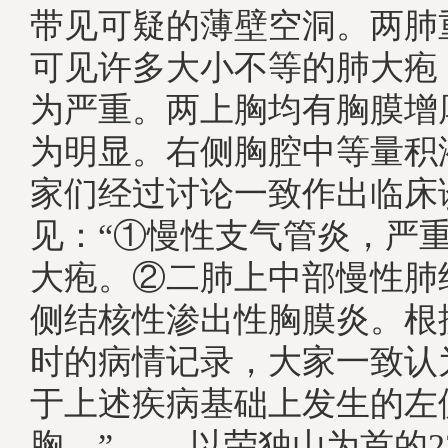
带见可疑的薄壁空洞。两肺
可见许多大小不等的肺大疱
为严重。两上胸均有胸膜增
为明显。右侧胸腔中等量积
家们经过讨论一致作出临床
见：“①慢性支气管炎，严
大疱。②二肺上中部慢性肺
侧结核性渗出性胸膜炎。根
时的病情记录，大家一致认
于上述疾病基础上发生的左
胸。”, 以荣独山为首的2