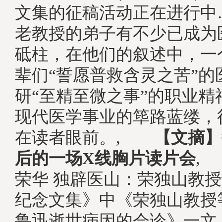
文集的征稿活动正在进行中
老教授的弟子有不少已成为
砥柱，在他们的叙述中，一
辈们“誓愿普救含灵之苦”的
研“至精至微之事”的职业精
现代医学事业的筚路蓝缕，
在读者眼前。,
【文摘】
后的一场X线胸片读片会
,
荣华 独辟医山：荣独山教授
纪念文集》中《荣独山教授
鲁迅逝世病因的会诊》一文