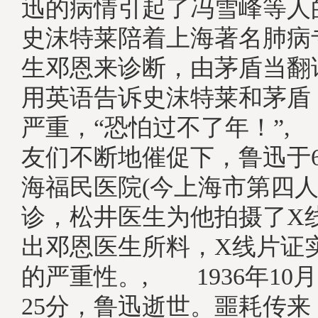
迅的病情引起了冯雪峰等人
史沫特莱陪着上海著名肺病
生邓恩来诊断，由茅盾当翻
用英语告诉史沫特莱和茅盾
严重，“恐怕过不了年！”
友们不断地催促下，鲁迅于6
海福民医院(今上海市第四人
诊，松井医生为他拍摄了X
出邓恩医生所料，X线片证
的严重性。, 1936年10月
25分，鲁迅逝世。噩耗传