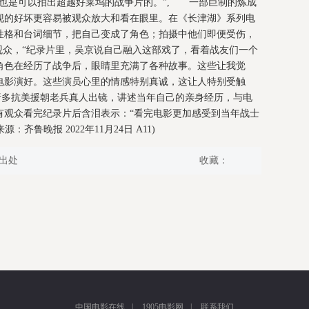
国也是可以拍出超越好莱坞的战争片的。”, 一部巨制的炼成
现的好坏更容易被观众放大和看在眼里。在《长津湖》系列电
性格和台词细节，把自己变成了角色；拍摄中他们即便受伤，
观众，“纪录片里，吴京说自己融入这部戏了，看着战友们一个
角色在经历了战争后，眼睛里充满了各种故事。这些让我觉
电影演好。这些演员心里的情感特别真诚，这让人特别受触
诸多抗美援朝老兵真人出镜，讲述当年自己的亲身经历，与电
有观众看完纪录片后含泪表示：“看完电影更加感受到当年战士
：齐鲁晚报 2022年11月24日 A11)
出处
收藏：
中国电影在线
|
1905电影网
|
联系我们