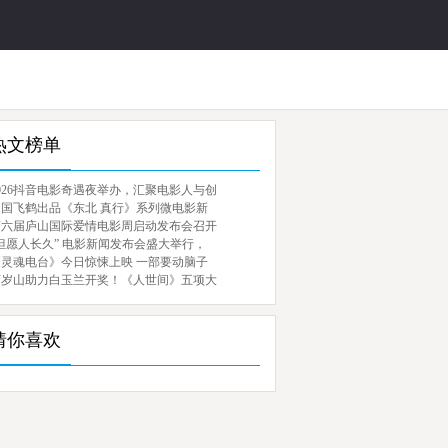
热文榜单
026抖音电影奇遇夜举办，汇聚电影人与创
中国飞鹤出品《东北 真行》系列微电影新
第六届庐山国际爱情电影周启动发布会召开
但愿人长久” 电影新闻发布会盛大举行，
《灵魂电台》今日惊悚上映 一部要动脑子
百岁山助力白玉兰开奖！《人世间》五项大
猜你喜欢