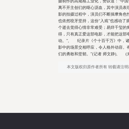
摄制作的高规格工业化，赞叹道：“中
离不开主创们的呕心沥血，其中演员表
影的拍摄过程中，演员们不断揣摩角色
也依然咬牙坚持，这份“入戏”也感动了
个逝去觉得心情非常难受；易烊千玺的
得，只有真正爱这部电影，才能把这部
动。”, 纪录片《个十百千万》中，
影中的场景交相呼应，令人格外动容。
们的勇敢和坚韧。”(记者 师文静), (来源
本文版权归原作者所有 转载请注明