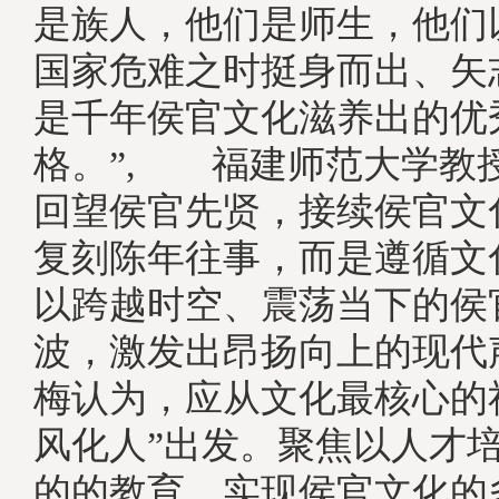
是族人，他们是师生，他们
国家危难之时挺身而出、矢
是千年侯官文化滋养出的优
格。”, 福建师范大学教
回望侯官先贤，接续侯官文
复刻陈年往事，而是遵循文
以跨越时空、震荡当下的侯
波，激发出昂扬向上的现代
梅认为，应从文化最核心的
风化人”出发。聚焦以人才
的的教育，实现侯官文化的