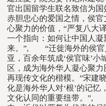
官出国留学生联名致信为国
赤胆忠心的爱国之情，侯官
心聚力的价值，“严复八大
一个指向：如何让中国人凝
来。”, “迁徙海外的侯
亚，百余年筑成‘侯官味’小
区，成为海外华人凝心聚力
再现传文化的楷模。”宋建晓
化是海外华人对‘根’的记忆
文化认同的重要纽带。”,