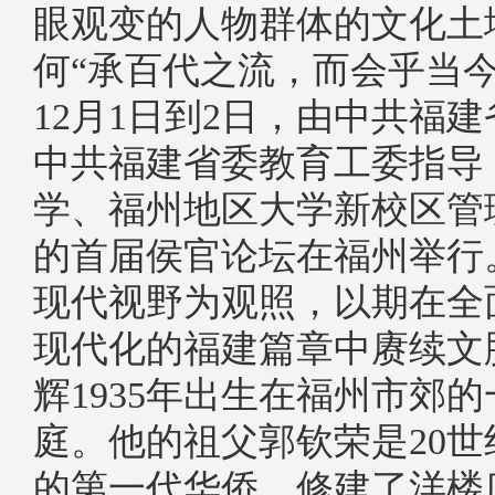
眼观变的人物群体的文化土
何“承百代之流，而会乎当
12月1日到2日，由中共福
中共福建省委教育工委指导
学、福州地区大学新校区管
的首届侯官论坛在福州举行
现代视野为观照，以期在全
现代化的福建篇章中赓续文
辉1935年出生在福州市郊
庭。他的祖父郭钦荣是20世
的第一代华侨，修建了洋楼