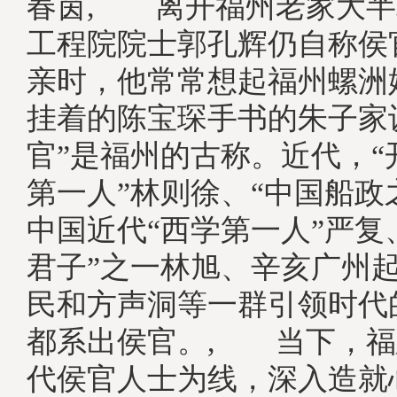
春茵, 离开福州老家大半
工程院院士郭孔辉仍自称侯
亲时，他常常想起福州螺洲
挂着的陈宝琛手书的朱子家
官”是福州的古称。近代，“
第一人”林则徐、“中国船政
中国近代“西学第一人”严复
君子”之一林旭、辛亥广州
民和方声洞等一群引领时代
都系出侯官。, 当下，福
代侯官人士为线，深入造就