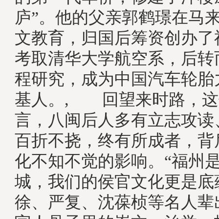
庐”。他的父亲郭鹤璟在马
文教育，归国后筹资创办了
考取清华大学航空系，后转
程研究，成为中国汽车轮胎
基人。, 回望来时路，这
言，八闽后人多有立志攻读
百折不挠，终有所成者，背
化不知不觉的影响。“福州
城，我们的侯官文化更是底
徐、严复、沈葆桢等名人辈