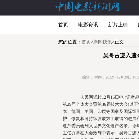
首页
电影资讯
新片上映
您的位置：
首页
>
新闻快讯
>正文
吴哥古迹入遗
编辑：
时间：2022年12月20日 18:54
人民网暹粒12月16日电 (记者赵
第29届全体大会暨第36届技术大会(以
本、德国、美国、印度等国家及国际组织
护、修复和可持续发展方面取得的进展和成
遗产委员会列入世界文化遗产名录。今
主任乔蒂在大会致辞中表示，吴哥古迹