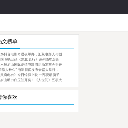
热文榜单
026抖音电影奇遇夜举办，汇聚电影人与创
中国飞鹤出品《东北 真行》系列微电影新
第六届庐山国际爱情电影周启动发布会召开
但愿人长久” 电影新闻发布会盛大举行，
《灵魂电台》今日惊悚上映 一部要动脑子
百岁山助力白玉兰开奖！《人世间》五项大
猜你喜欢