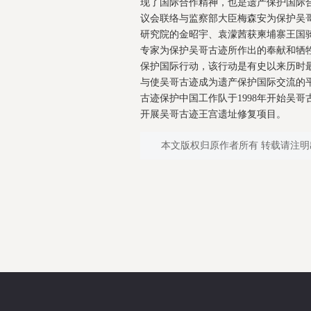
现了国际合作精神，也是遗产保护国际
议会联络与监察部大臣梅森安为保护吴
研究院的金昭宇、袁濛茜获柬埔寨王国
专家为保护吴哥古迹所作出的奉献和牺牲
保护国际行动，该行动是有史以来历时
与使吴哥古迹成为遗产保护国际交流的
古迹保护中国工作队于1998年开始吴哥
开展吴哥古迹王宫遗址修复项目。
本文版权归原作者所有 转载请注明