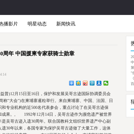
热播影片
明星动态
新闻快讯
30周年 中国援柬专家获骑士勋章
2
“
:14
益普)12月15日至16日，保护和发展吴哥古迹国际协调委员会
下简称“大会“)在柬埔寨暹粒举行。来自柬埔寨、中国、法国、日
和专业机构的近500名代表参会，重点讨论了在吴哥古迹保
果。, 1992年12月14日，吴哥古迹作为濒危遗产被世界
年是吴哥古迹入遗30周年。联合国教科文组织世界遗产中心副
入遗30年以来，各国专家为保护吴哥古迹做了大量工作，这体