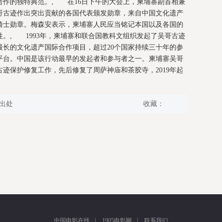
合作的独特典范。, 在16日下午的大会上，柬埔寨副首相兼
哥古迹作出突出贡献的各国代表颁发勋章，来自中国文化遗产
骑士勋章。梅森安表示，柬埔寨人民应当铭记本国以及各国的
。, 1993年，柬埔寨和联合国教科文组织发起了吴哥古迹
最长的文化遗产国际合作项目，超过20个国家持续三十年的参
平台。中国是该行动最早的发起者和参与者之一。柬埔寨吴哥
古迹保护修复工作，先后修复了周萨神庙和茶胶寺，2019年起
出处
收藏：
中国电影在线
|
1905电影网
|
联系我们