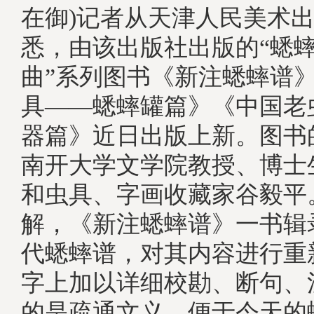
在御)记者从天津人民美术
悉，由该出版社出版的“蟋
曲”系列图书《新注蟋蟀谱
具——蟋蟀罐篇》《中国老
器篇》近日出版上新。图书
南开大学文学院教授、博士
和虫具、字画收藏家谷毅平
解，《新注蟋蟀谱》一书辑
代蟋蟀谱，对其内容进行重
字上加以详细校勘、断句、
的是疏通文义，便于今天的