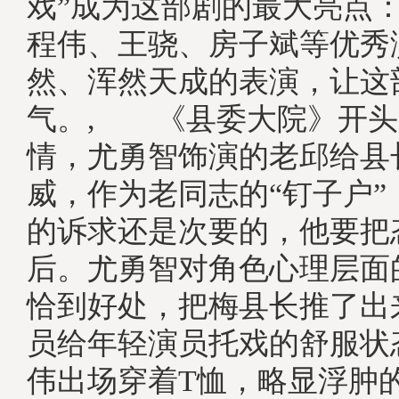
戏”成为这部剧的最大亮点
程伟、王骁、房子斌等优秀
然、浑然天成的表演，让这
气。, 《县委大院》开头
情，尤勇智饰演的老邱给县
威，作为老同志的“钉子户”
的诉求还是次要的，他要把
后。尤勇智对角色心理层面
恰到好处，把梅县长推了出
员给年轻演员托戏的舒服状
伟出场穿着T恤，略显浮肿