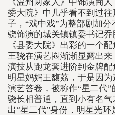
《温州两家人》中饰演商人
委大院》中几乎看不到过往
子，“戏中戏”为整部剧加
骁饰演的城关镇镇委书记乔
《县委大院》出彩的一个配
王骁在演艺圈渐渐显露出来
演技从跑龙套进阶到金牌配
明星妈妈王馥荔，于是因为
演艺答卷，被称作“星二代”
骁长相普通，直到小有名气
出“星二代”身份，明星光环