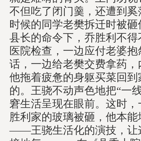
不但吃了闭门羹，还遭到奚
时候的同学老樊拆迁时被砸
县长的命令下，乔胜利不得
医院检查，一边应付老婆抱
话，一边给老樊交费拿药，
他拖着疲惫的身躯买菜回到
的。王骁不动声色地把“一线
窘生活呈现在眼前。这时，
胜利家的玻璃被砸，他本能
——王骁生活化的演技，让