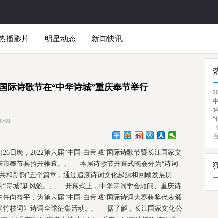
热播影片
明星动态
新闻快讯
”国际诗歌节在“中华诗城”重庆奉节举行
2
“
:09
26日晚，2022第六届“中国·白帝城”国际诗歌节暨长江国家文
庆市奉节县拉开帷幕。, 本届诗歌节开幕式晚会分为“诗词
采”“共和新韵”五个篇章，通过追溯诗词文化起源和回顾发展历
的“诗城”新风貌。, 开幕式上，中华诗词学会顾问、重庆诗
任向益平，为第六届“中国·白帝城”国际诗词大赛获奖代表颁
《竹枝词》诗词全球征集活动。, 据了解，长江国家文化公