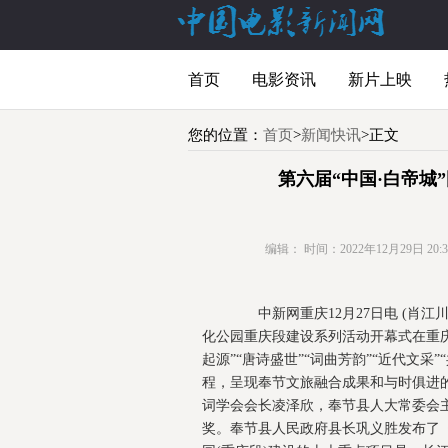
首页
电影资讯
新片上映
您的位置：
首页
>
新闻快讯
>正文
第六届“中国·白帝城
编辑：
时间：2022年12月29日 20:38
中新网重庆12月27日电 (肖江川)
化公园重庆段建设系列活动开幕式在重
起源”“唐诗盛世”“词曲芳韵”“近代文
程，呈现奉节文旅融合成果和与时俱进
词学会会长凌泽欣，奉节县人大常委会主
奖。奉节县人民政府县长巩义胜发布了