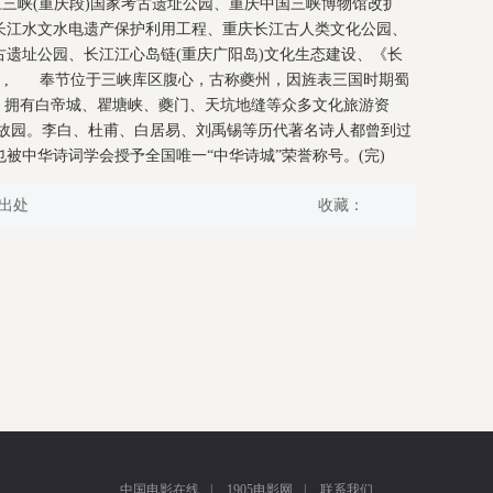
江三峡(重庆段)国家考古遗址公园、重庆中国三峡博物馆改扩
长江水文水电遗产保护利用工程、重庆长江古人类文化公园、
遗址公园、长江江心岛链(重庆广阳岛)文化生态建设、《长
赛。, 奉节位于三峡库区腹心，古称夔州，因旌表三国时期蜀
，拥有白帝城、瞿塘峡、夔门、天坑地缝等众多文化旅游资
故园。李白、杜甫、白居易、刘禹锡等历代著名诗人都曾到过
被中华诗词学会授予全国唯一“中华诗城”荣誉称号。(完)
出处
收藏：
中国电影在线
|
1905电影网
|
联系我们