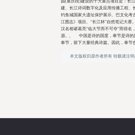
园(重庆段)建设的十大重点项目是：长
建、长江诗词数字化及应用传播工程、
钓鱼城国家大遗址保护展示、巴文化考古
江图志》项目、“长江杯”自然笔记大
汉名相诸葛亮“临大节而不可夺”而得名
源。, 中国是诗的国度，奉节是诗的
奉节，留下大量经典诗篇。因此，奉节也
本文版权归原作者所有 转载请注明