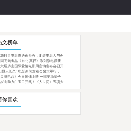
热文榜单
026抖音电影奇遇夜举办，汇聚电影人与创
中国飞鹤出品《东北 真行》系列微电影新
第六届庐山国际爱情电影周启动发布会召开
但愿人长久” 电影新闻发布会盛大举行，
《灵魂电台》今日惊悚上映 一部要动脑子
百岁山助力白玉兰开奖！《人世间》五项大
猜你喜欢