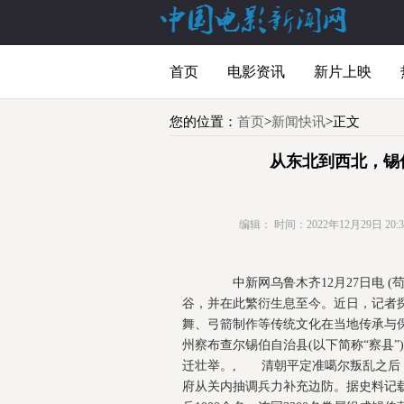
首页
电影资讯
新片上映
您的位置：
首页
>
新闻快讯
>正文
从东北到西北，锡
编辑：
时间：2022年12月29日 20:38
中新网乌鲁木齐12月27日电 (
谷，并在此繁衍生息至今。近日，记者
舞、弓箭制作等传统文化在当地传承与
州察布查尔锡伯自治县(以下简称“察县”
迁壮举。, 清朝平定准噶尔叛乱之后
府从关内抽调兵力补充边防。据史料记载