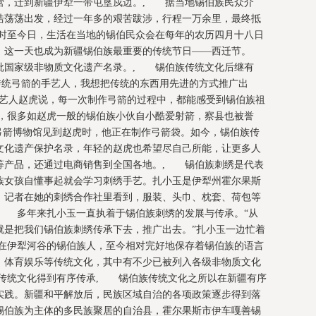
锡伯营，迁到新疆伊犁一带屯垦戍边。, 据当地锡伯族民众介
浩浩荡荡出发，经过一年多的艰苦跋涉，行程一万余里，最终抵
时至今日，生活在当地的锡伯民众会在每年的农历四月十八日
，这一天也成为新疆锡伯族最重要的传统节日——西迁节。
一批国家级非物质文化遗产名录。, 锡伯族传统文化后继有
传统弓箭的手艺人，我想把传统的东西用先进的方式推广出
工艺人赵虎说，每一次制作弓箭的过程中，都能感受到锡伯族祖
，很多如赵虎一般的锡伯族小伙自小酷爱射箭，察县也被誉
弓箭博物馆见到赵虎时，他正在制作弓箭袋。如今，锡伯族传
文化遗产保护名录，年轻的赵虎也希望尽自己所能，让更多人
等产品，还通过电商销售到全国各地。, 锡伯族刺绣是代表
族女孩自懂事起就会学习刺绣手艺。扎小玉是伊犁州霍尔果斯
，记者在她的刺绣合作社里看到，服装、头巾、枕套、荷包等
, 多年来扎小玉一直执着于锡伯族刺绣的发展与传承。“从
就是把我们锡伯族刺绣传承下去，推广出去。”扎小玉一边忙着
在伊犁河谷的锡伯族人，至今相对完好地保存着锡伯族的语言
、体育娱乐等传统文化，其中有不少已被列入各级非物质文化
传统文化得到有序传承, 锡伯族传统文化之所以在新疆有序
实践。新疆和平解放后，民族区域自治的各项政策逐步得到落
锡伯族为主体的多民族聚居的自治县，霍尔果斯市伊车嘎善锡