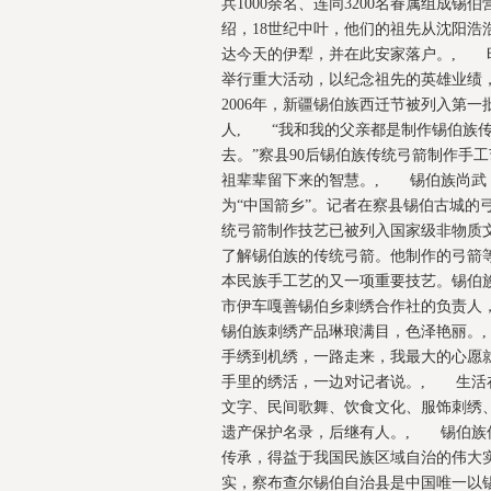
兵1000余名、连同3200名眷属组成
绍，18世纪中叶，他们的祖先从沈阳
达今天的伊犁，并在此安家落户。, 
举行重大活动，以纪念祖先的英雄业绩
2006年，新疆锡伯族西迁节被列入第
人, “我和我的父亲都是制作锡伯族
去。”察县90后锡伯族传统弓箭制作手
祖辈辈留下来的智慧。, 锡伯族尚武
为“中国箭乡”。记者在察县锡伯古城的
统弓箭制作技艺已被列入国家级非物质
了解锡伯族的传统弓箭。他制作的弓箭
本民族手工艺的又一项重要技艺。锡伯
市伊车嘎善锡伯乡刺绣合作社的负责人
锡伯族刺绣产品琳琅满目，色泽艳丽。
手绣到机绣，一路走来，我最大的心愿
手里的绣活，一边对记者说。, 生活
文字、民间歌舞、饮食文化、服饰刺绣
遗产保护名录，后继有人。, 锡伯族
传承，得益于我国民族区域自治的伟大
实，察布查尔锡伯自治县是中国唯一以