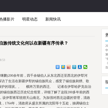
热播影片
明星动态
新闻快讯
伯族传统文化何以在新疆有序传承？
2
“
:53
苟继鹏)200余年前，四千余锡伯人从东北西迁至西北的伊犁河
探访了生活在新疆伊犁的锡伯族民众，感受了锡伯族刺绣、歌
保护的现状。, 横跨万里的西迁, 记者在伊犁哈萨克自治
)的锡伯族西迁历史纪念馆里，详细了解了这段200多年前的西
，设伊犁将军统辖天山南北。为加强对西北边疆的管理，清政
，1764年，清政府从盛京所属的沈阳等十五处，抽调锡伯士