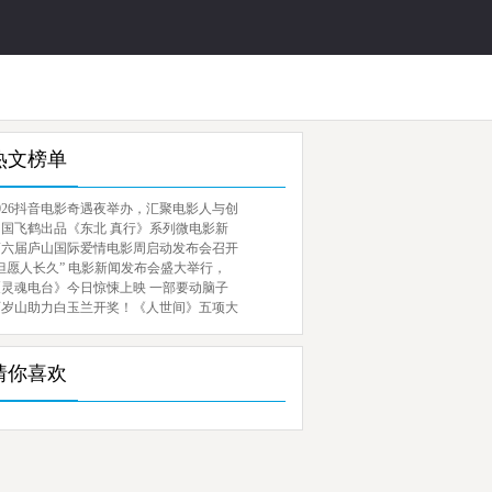
热文榜单
026抖音电影奇遇夜举办，汇聚电影人与创
中国飞鹤出品《东北 真行》系列微电影新
第六届庐山国际爱情电影周启动发布会召开
但愿人长久” 电影新闻发布会盛大举行，
《灵魂电台》今日惊悚上映 一部要动脑子
百岁山助力白玉兰开奖！《人世间》五项大
猜你喜欢