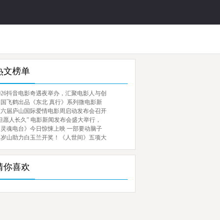
热文榜单
026抖音电影奇遇夜举办，汇聚电影人与创
中国飞鹤出品《东北 真行》系列微电影新
第六届庐山国际爱情电影周启动发布会召开
但愿人长久” 电影新闻发布会盛大举行，
《灵魂电台》今日惊悚上映 一部要动脑子
百岁山助力白玉兰开奖！《人世间》五项大
猜你喜欢