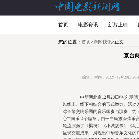
首页
电影资讯
新片上映
您的位置：
首页
>
新闻快讯
>正文
京台
编辑：
时间：2022年12月29日 20:42
中新网北京12月28日电(刘玥晴)
以线上、线下相结合的形式举办。活动以
湾长荣交响乐团的音乐家参与演奏，约50
心”“同乐”4个篇章，由一曲民族管弦
轮流演奏了《梁祝》《小城故事》《马
呈现交流成果，展现出中华音乐文化的