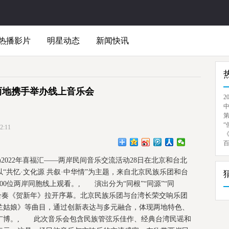
热播影片
明星动态
新闻快讯
两地携手举办线上音乐会
2
“
:11
2022年喜福汇——两岸民间音乐交流活动28日在北京和台北
“共忆·文化源 共叙·中华情”为主题，来自北京民族乐团和台
0位两岸同胞线上观看。, 演出分为“同根”“同源”“同
乐合奏《贺新年》拉开序幕。北京民族乐团与台湾长荣交响乐团
兰姑娘》等曲目，通过创新表达与多元融合，体现两地特色、
广博。, 此次音乐会包含民族管弦乐佳作、经典台湾民谣和