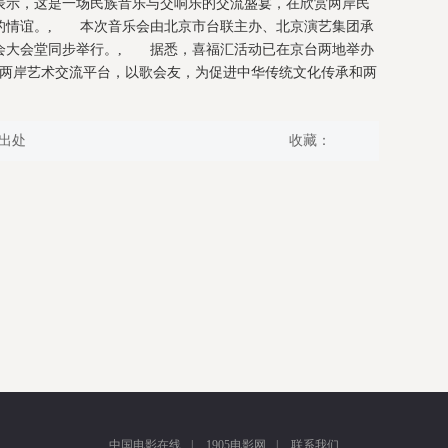
表示，这是一场民族音乐与交响乐的交流盛宴，在欣赏两岸民
的情谊。, 本次音乐会由北京市台联主办、北京演艺集团承
会大会堂同步举行。, 据悉，喜福汇活动已在京台两地举办
的两岸艺术交流平台，以歌会友，为促进中华传统文化传承和两
出处
收藏：
中国电影在线
|
1905电影网
|
联系我们