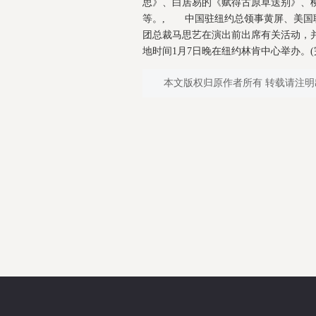
思》、白居易的《赋得古原草送别》、
等。, 中国驻纽约总领事黄屏、美国联邦众议员
团总裁马思艺在演出前出席有关活动，
地时间1月7日晚在纽约林肯中心举办。(
本文版权归原作者所有 转载请注明