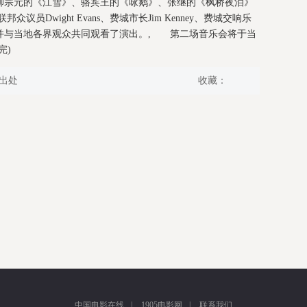
柳宗元的《江雪》、骆宾王的《咏鹅》、张继的《枫桥夜泊》
Dwight Evans、费城市长Jim Kenney、费城交响乐
并与当地各界观众共同观看了演出。, 第二场音乐会将于当
完)
出处
收藏：
中国电影在线
|
1905电影网
|
联系我们