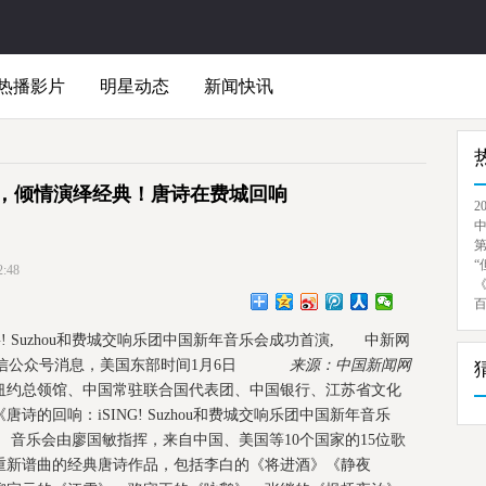
热播影片
明星动态
新闻快讯
曲，倾情演绎经典！唐诗在费城回响
2
“
:48
! Suzhou和费城交响乐团中国新年音乐会成功首演
, 中新网
微信公众号消息，美国东部时间1月6日
来源：中国新闻网
纽约总领馆、中国常驻联合国代表团、中国银行、江苏省文化
的回响：iSING! Suzhou和费城交响乐团中国新年音乐
音乐会由廖国敏指挥，来自中国、美国等10个国家的15位歌
重新谱曲的经典唐诗作品，包括李白的《将进酒》《静夜