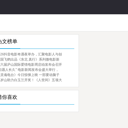
热文榜单
026抖音电影奇遇夜举办，汇聚电影人与创
中国飞鹤出品《东北 真行》系列微电影新
第六届庐山国际爱情电影周启动发布会召开
但愿人长久” 电影新闻发布会盛大举行，
《灵魂电台》今日惊悚上映 一部要动脑子
百岁山助力白玉兰开奖！《人世间》五项大
猜你喜欢