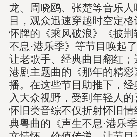
龙、周晓鸥、张楚等音乐人
目，观众迅速穿越时空定格
怀牌的《乘风破浪》《披荆
不息·港乐季》等节目唤起
让老歌手、经典曲目翻红；
港剧主题曲的《那年的精彩
播。在这些节目助推下，经
入大众视野，受到年轻人的
怀旧类音综不仅折射怀旧情
典粤曲的《声生不息·港乐
文情怀、价值传递，让节目