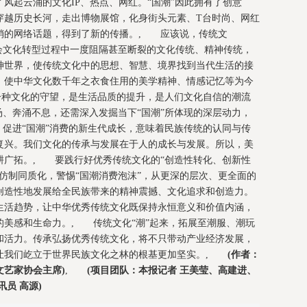
风起云涌的文化IP、热点、网红。“国潮”因此拥有了创意
穿越历史长河，走出博物展馆，化身街头元素、T台时尚、网红
销的网络话题，得到了新的传播。, 应该说，传统文
会文化转型过程中一度阻隔甚至断裂的文化传统、精神传统，
神世界，使传统文化中的思想、智慧、境界找到当代生活的接
，使中华文化数千年之衣食住用的美学精神、情感记忆等为今
是一种文化的守望，是生活品质的提升，是人们文化自信的潮流
汤、奔涌不息，还需深入发掘当下“国潮”所体现的深层动力，
，促进“国潮”消费的新生代成长，意味着民族传统的认同与传
复兴。我们文化的传承与发展在于人的成长与发展。所以，美
耕广拓。, 要践行好优秀传统文化的“创造性转化、创新性
仿制同质化，警惕“国潮消费泡沫”，从更深的层次、更全面的
创造性地发展给全民族带来的精神震撼、文化追求和创造力。
生活趋势，让中华优秀传统文化既保持永恒意义和价值内涵，
的美感和生命力。, 传统文化“潮”起来，拓展至潮服、潮玩
和活力。传承弘扬优秀传统文化，将不只带动产业经济发展，
让我们屹立于世界民族文化之林的根基更加坚实。,
(作者：
艺家协会主席)
,
(项目团队：本报记者 王美莹、高建进、
员 高源)