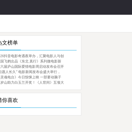
热文榜单
026抖音电影奇遇夜举办，汇聚电影人与创
中国飞鹤出品《东北 真行》系列微电影新
第六届庐山国际爱情电影周启动发布会召开
但愿人长久” 电影新闻发布会盛大举行，
《灵魂电台》今日惊悚上映 一部要动脑子
百岁山助力白玉兰开奖！《人世间》五项大
猜你喜欢