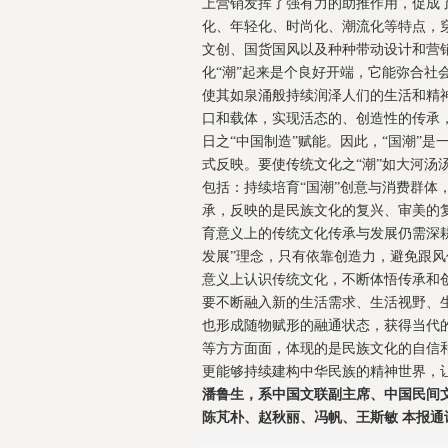
上营销发挥了强有力的助推作用，促成了
化、年轻化、时尚化、潮流化等特点，
文创、国货国风以及种种带动设计和营
化“潮”起来是个良好开端，它能弥合社
使其如泉涌般持续润泽人们的生活和精
口和载体，实现活态的、创造性的传承
日之“中国制造”赋能。因此，“国潮”
式反映。要使传统文化之“潮”如大河汤
包括：持续培育“国潮”创意与消费群体
承，反映的是民族文化的复兴、审美的
育意义上的传统文化传承与发展仍需深
发展”理念，只有依靠创造力，避免跟风
意义上认识传统文化，不断体悟传承和
要不断融入新的生活需求、生活视野、
也形成随物赋形的融通状态，获得当代
等方方面面，体现的是民族文化的自信
更能够持续建构中华民族的精神世界，
潘鲁生，系中国文联副主席、中国民间文
陈芃朴、赵秋丽、冯帆、王斯敏 本报通讯