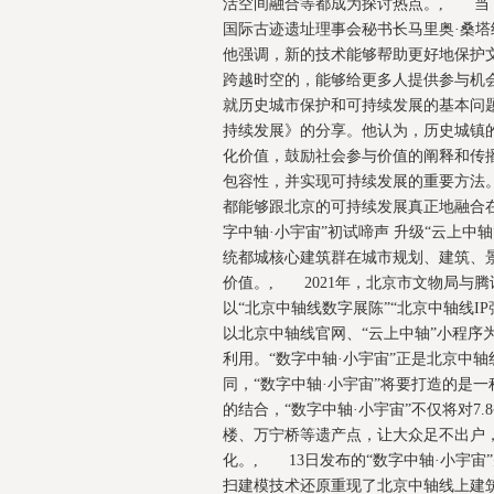
活空间融合等都成为探讨热点。, 当
国际古迹遗址理事会秘书长马里奥·桑
他强调，新的技术能够帮助更好地保护
跨越时空的，能够给更多人提供参与机
就历史城市保护和可持续发展的基本问
持续发展》的分享。他认为，历史城镇
化价值，鼓励社会参与价值的阐释和传
包容性，并实现可持续发展的重要方法
都能够跟北京的可持续发展真正地融合
字中轴·小宇宙”初试啼声 升级“云上
统都城核心建筑群在城市规划、建筑、
价值。, 2021年，北京市文物局与腾
以“北京中轴线数字展陈”“北京中轴线I
以北京中轴线官网、“云上中轴”小程序
利用。“数字中轴·小宇宙”正是北京中
同，“数字中轴·小宇宙”将要打造的是
的结合，“数字中轴·小宇宙”不仅将对
楼、万宁桥等遗产点，让大众足不出户
化。, 13日发布的“数字中轴·小宇
扫建模技术还原重现了北京中轴线上建