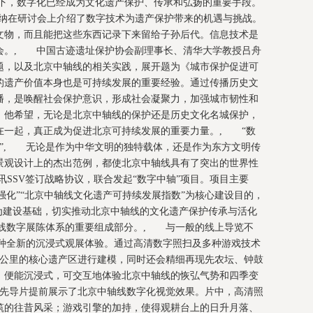
下，数字化已经成为文化遗产保护、传承和弘扬的重要手段。
塔纳在研讨会上介绍了数字技术为遗产保护带来的机遇与挑战。
文物，而且能把这些东西记录下来留给子孙后代。信息技术是
会。, 中国古迹遗址保护协会副理事长、清华大学教授吕舟
题，以及北京中轴线的相关实践，展开题为《城市保护促进可
的遗产价值本身也是可持续发展的重要经验。通过传播历史文
播，是唤醒社会保护意识，形成社会凝聚力，加强城市韧性和
。他希望，无论是北京中轴线的保护还是历史文化名城保护，
在一起，真正成为促进北京可持续发展的重要力量。, “数
中轴”, 无论是作为中华文明的独特载体，还是作为东方文明传
景观设计上的杰出范例，都使北京中轴线具有了突出的世界性
讯SSV签订战略协议，联合发起“数字中轴”项目。项目主要
P强化”“北京中轴线文化遗产可持续发展指数”为核心建设目的，
为建设基础，切实推动北京中轴线的文化遗产保护传承与活化
轴线数字展陈体系的重要组成部分。, 与一般的线上导览不
一种全新的沉浸式观展体验。通过高清数字照扫及多种游戏技术
7.8公里的核心遗产区进行建模，同时还会精细再现先农坛、钟鼓
，便能沉浸式，可交互地体验北京中轴线的恢弘气势和四季变
宙”先导片提前展示了北京中轴线数字化视觉效果。片中，高清照
筑的往昔风采；游戏引擎的加持，使得观耕台上的日升月落、