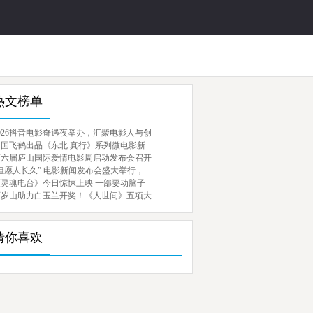
热文榜单
026抖音电影奇遇夜举办，汇聚电影人与创
中国飞鹤出品《东北 真行》系列微电影新
第六届庐山国际爱情电影周启动发布会召开
但愿人长久” 电影新闻发布会盛大举行，
《灵魂电台》今日惊悚上映 一部要动脑子
百岁山助力白玉兰开奖！《人世间》五项大
猜你喜欢