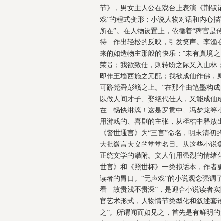
节》，男女主人公在戏台上表演《荆钗记
戏”的程式变形；小说人物对话和内心描
所在”。在人物设置上，依循着“稗官是
待，作出轻松的反映，引发笑声。李渔
来的如造物主那般的快乐：“未有真境
荣贵；我欲致仕，则转盼之际又入山林
即作王墙西施之元配；我欲成仙作佛，
可跻尧舜彭篯之上。”在那个由笔墨构
以做人间才子、娶绝代佳人，又能成仙
在！畅快淋漓！这是罗贯中、冯梦龙等
用游戏的、喜剧的主张，从桎梏中释放
《警世通言》为“三言”命名，明末清初
大批微言大义的堂堂名目。从这些小说
正统文学的攀附。文人们用强烈的情绪
世言》和《照世杯》一类拟话本，作者
读者的胃口。“无声戏”的小说观念强调
看，故贵浅不贵深”，是迎合小说读者
官艺术形式，人物情节类型化和叙述套
之”。所谓闻而如见之，首先是有鲜明