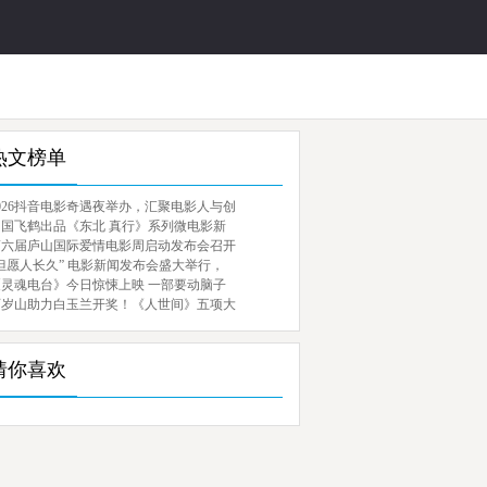
热文榜单
026抖音电影奇遇夜举办，汇聚电影人与创
中国飞鹤出品《东北 真行》系列微电影新
第六届庐山国际爱情电影周启动发布会召开
但愿人长久” 电影新闻发布会盛大举行，
《灵魂电台》今日惊悚上映 一部要动脑子
百岁山助力白玉兰开奖！《人世间》五项大
猜你喜欢