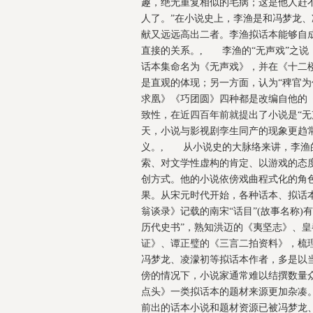
趣，绝无重复相似的毛病；这是他人赶
人了。”在小说史上，李渔是和冯梦龙
献又远远高出二者。李渔拟话本能够自成
直接的关系。, 李渔的“无声戏”之
话本集命名为《无声戏》，并在《十二楼
是直观的体现；另一方面，认为“稗官为
求凰》《巧团圆》四种都是改编自他的
致性，在近四百年前就提出了小说是“无
天，小说与影视剧孪生同产的现象更趋
义。, 从小说史的大脉络来讲，李渔
索、对文学性虚构的肯定、以游戏的态
创方式。他的小说依傍戏曲程式化的角
果。从宋元时代开始，各种话本、拟话
翁谈录》记载的南宋“话目”(故事名称)
历代史书”，熟知洪迈的《夷坚志》、
证》、谭正璧的《三言二拍资料》，梳理出
冯梦龙、凌濛初等拟话本作者，多是以
傍的情况下，小说家通常难以结撰数量众
点头》一类拟话本的题材来源更加杂凑
前出的话本小说和题材资源已被冯梦龙、