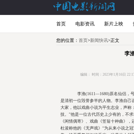
首页
电影资讯
新片上映
您的位置：
首页
>
新闻快讯
>正文
李
编辑：
时间：2023年1月16日 22:17
李渔(1611—1680)原名仙
是清初一位毁誉参半的人物。李渔自己说
大家，他以戏曲小说为平生志业，声称
技。”他是一位古代历史上少有的，不
《闲情偶寄》、戏曲《笠翁十种曲》，
杜浚称他的《无声戏》“为从来小说之冠