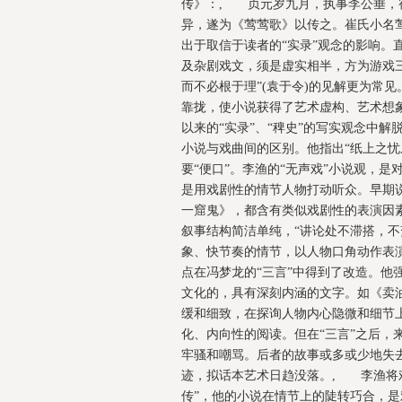
传》：, 贞元岁九月，执事李公垂，
异，遂为《莺莺歌》以传之。崔氏小名
出于取信于读者的“实录”观念的影响。
及杂剧戏文，须是虚实相半，方为游戏三
而不必根于理”(袁于令)的见解更为常
靠拢，使小说获得了艺术虚构、艺术想
以来的“实录”、“稗史”的写实观念中
小说与戏曲间的区别。他指出“纸上之忧
要“便口”。李渔的“无声戏”小说观，
是用戏剧性的情节人物打动听众。早期
一窟鬼》，都含有类似戏剧性的表演因素
叙事结构简洁单纯，“讲论处不滞搭，不
象、快节奏的情节，以人物口角动作表
点在冯梦龙的“三言”中得到了改造。他
文化的，具有深刻内涵的文字。如《卖
缓和细致，在探询人物内心隐微和细节上
化、内向性的阅读。但在“三言”之后，
牢骚和嘲骂。后者的故事或多或少地失
迹，拟话本艺术日趋没落。, 李渔将戏
传”，他的小说在情节上的陡转巧合，是