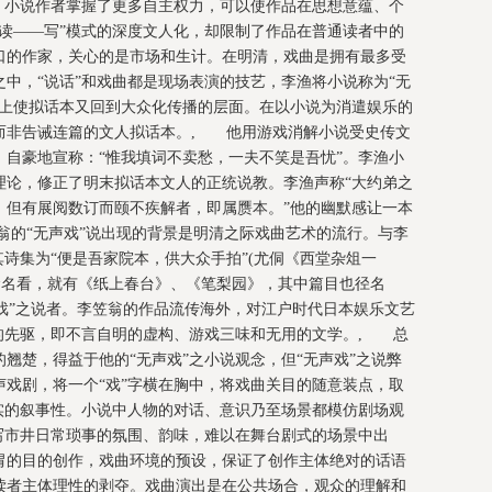
，小说作者掌握了更多自主权力，可以使作品在思想意蕴、个
读——写”模式的深度文人化，却限制了作品在普通读者中的
口的作家，关心的是市场和生计。在明清，戏曲是拥有最多受
中，“说话”和戏曲都是现场表演的技艺，李渔将小说称为“无
度上使拟话本又回到大众化传播的层面。在以小说为消遣娱乐的
而非告诫连篇的文人拟话本。, 他用游戏消解小说受史传文
自豪地宣称：“惟我填词不卖愁，一夫不笑是吾忧”。李渔小
理论，修正了明末拟话本文人的正统说教。李渔声称“大约弟之
，但有展阅数订而颐不疾解者，即属赝本。”他的幽默感让一本
翁的“无声戏”说出现的背景是明清之际戏曲艺术的流行。与李
其诗集为“便是吾家院本，供大众手拍”(尤侗《西堂杂俎一
命名看，就有《纸上春台》、《笔梨园》，其中篇目也径名
无声戏”之说者。李笠翁的作品流传海外，对江户时代日本娱乐文艺
”的先驱，即不言自明的虚构、游戏三味和无用的文学。, 总
翘楚，得益于他的“无声戏”之小说观念，但“无声戏”之说弊
戏剧，将一个“戏”字横在胸中，将戏曲关目的随意装点，取
实的叙事性。小说中人物的对话、意识乃至场景都模仿剧场观
写市井日常琐事的氛围、韵味，难以在舞台剧式的场景中出
胃的目的创作，戏曲环境的预设，保证了创作主体绝对的话语
读者主体理性的剥夺。戏曲演出是在公共场合，观众的理解和