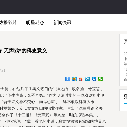
热播影片
明星动态
新闻快讯
渔“无声戏”的稗史意义
2
“
:31
侣，号天徒，在他后半生卖文糊口的生涯之始，改名渔，号笠翁，
：“予生也贱，又罹奇穷。”作为明清时期的一位戏剧和小说
：“吾于诗文非不究心，而得心应手，终不敢以稗官为末
求科举荣身，专以卖文糊口的职业作家。写出了戏曲理论名著
还创作了《十二楼》《无声戏》等风靡一时的拟话本集。,
”；孙楷第说：“我们看他的小说，真觉得篇篇有篇篇的境界风