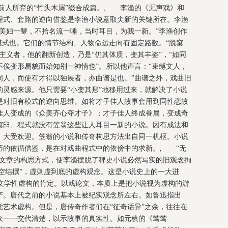
将前人所弃的“竹头木屑”缀合成篇。, 李渔的《无声戏》和
程式、套路的逆向借鉴是李渔小说意取尖新的关键所在。李渔
美妇一颦，不拾名流一唾，当时耳目，为我一新。”李渔创作
模式也。它们的情节结构、人物命运走向有固定路数。“脱窠
主义者，他的翻新创造，乃是“仍其体质，变其丰姿”，“如同
俟变形易貌而始知别一神情也”。所以他声言：“束缚文人，
词人，而使有才得以独展者，亦曲谱是也。”曲谱之外，戏曲旧
灵感来源。他只需要“小变其形”地移用过来，就解决了小说
是对旧有模式的逆向思维。如将才子佳人故事套用到同性恋故
佳人变成的《众美齐心夺才子》；才子佳人终成眷属，变成奇
窠臼、程式就没有笠翁这些让人耳目一新的小说。因有成法和
，大受欢迎。笠翁的小说和传奇构思方法出自同一机枢。小说
巧的依循借鉴，是在对戏曲程式中的依傍中的求新。, “无
案文章的构思方式，使李渔摆脱了稗史小说必然写实的旧观念拘
凭空结撰”，虚则虚到底的虚构观念。这是小说史上的一大进
对文学性虚构的肯定。以戏论文，本质上是把小说视为虚构的游
产。唐代之前的小说基本上被纪实观念所左右。如鲁迅指出
艺术虚构。但是，唐传奇作者们在“征奇话异”之余，往往在
众一一交代清楚，以示故事的真实性。如元稹的《莺莺