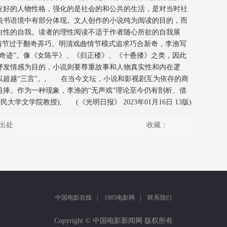
友好的人物性格，强化的是社会的和公共的生活，是对当时社
说书语境中有部分体现。文人创作的小说纯为阅读的目的，而
向性的自我。读者的理性阅读不适于作者随心所欲的自我展
情节过于翻奇弄巧。明清戏曲情节模式追求巧合新奇，李渔写
奇迹”。像《女陈平》、《归正楼》、《十巹搂》之类，因此
抒发情感为目的，小说则要尊重故事和人物真实性和内在逻
以超越“三言”。, 在当今文坛，小说和影视剧互为依存的商
捧。作为一种现象，李渔的“无声戏”理论至今仍有剖析、借
学文学院教授), (《光明日报》 2023年01月16日 13版)
出处
收藏：
中国电影在线
|
1905电影网
|
联系我们
Copyright © 中国电影新闻网 版权所有