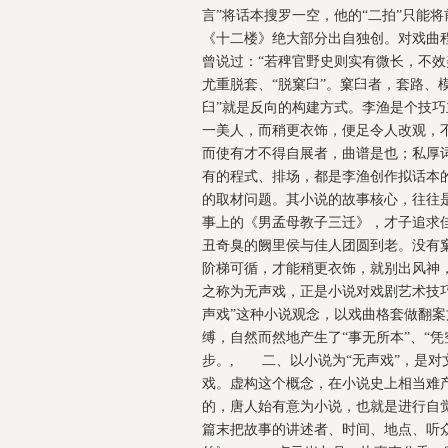
言”将话本搜罗一空，他的“二拍”只能
《十二楼》绝大部分出自独创。对戏曲
曾说过：“若稗官野史则实有微长，不效
尤重脱套、“脱窠臼”。窠臼者，套路、
臼”就是反向的构建方式。李渔是个技巧
一美人，而稍更衣饰，便足令人改观，不
而使有才不得自展者，曲谱是也；私厚
有的程式、排场，都是李渔创作拟话本的
的取材问题。其小说的故事核心，往往
事上的《男孟母教子三迁》，才子追求
丑奇臭的阙里侯与佳人团圆到老。没有
阶梯可循，才能稍更衣饰，就别出风神
之称为无声戏，正是小说对戏剧艺术技
声戏”这种小说观念，以戏曲格套做翻
缚，自然而然地产生了“事无所本”、“
步。, 二、以小说为“无声戏”，是
戏。虚构这个概念，在小说史上相当难
的，唐人始有意为小说，也就是进行自觉
篇末把故事的讲述者、时间、地点、听