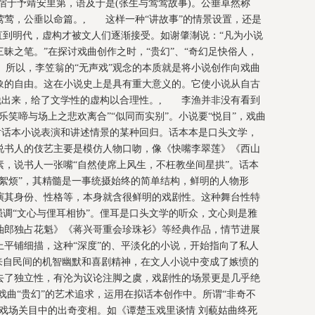
宿于予靖安里第，语及于是(张生与莺莺故事)。公垂卓然称
莺莺，公垂以命篇。, 这样一种“讲故事”的情景设置，还是
直到明代，虚构才被文人们逐渐接受。如谢肇淛说：“凡为小说
昧之笔。”在探讨戏曲创作之时，“贵幻”、“奇幻足快俗人，
见。所以，李笠翁的“无声戏”观念的本质就是将小说创作向戏曲
象的自由。这在小说史上是具有重大意义的。它使小说从自古
解脱出来，给了文学性的虚构以合理性。, 李渔并非没有看到
乐笑啼与场上之悲欢离合”“似同而实别”。小说要“悦目”，戏曲
是对话本小说表演和讲述情景的某种回归。话本本是口头文学，
说书人的伎艺主要是模仿人物口吻，像《快嘴李翠莲》《西山
，说书人一张嘴“自然使席上风生，不枉教坐间星拱”。话本
絮烦”，其精髓是一事统摄始终的简单结构，鲜明的人物形
演其身份、性格等，本身就含很鲜明的戏剧性。这种舞台性特
强调“文心与俚耳相协”。俚耳是口头文学的听众，文心则是雅
油郎独占花魁》《蒋兴哥重会珍珠衫》等经典作品，情节进展
平铺细描，这种“深度”的、平淡化的小说，开始指向了私人
来自民间的机智幽默和喜剧精神，在文人小说中变成了嫉愤的
去了独立性，有沦为议论注脚之虞，戏剧性的场景更是几乎绝
曲“贵幻”的艺术追求，运用在拟话本创作中。所谓“非奇不
戏场关目中的出奇变相。如《谭楚玉戏里谈情 刘藐姑曲终死