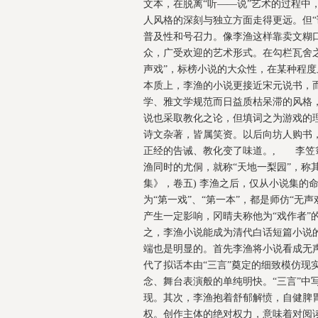
文本，在脱离“听——说”艺术的过程中
人风格的深刻与独立方面走得更远。但“
普及性和号召力。像李渔这样靠卖文糊
众，广受欢迎的艺术形式。在勾栏瓦舍之
声戏”，标榜小说的大众性，在某种程
本质上，李渔的小说更接近宋元说书，
学、雅文学规范而日益质枯呆滞的风格，
说也采取教化之论，但填词之为游戏的
诗文杂著，皆属笑资。以后向坊人购书
正经的告诫、教化变了味道。, 李笠
渔同时的尤侗，就称“天地一梨园”，称
集》，卷五) 李渔之后，仅从小说集的
为“第一戏”、“第一本”，都是师仿“
产生一定影响，冈晴夫称他为“戏作者
之，李渔小说能成为清代白话短篇小说的
端也是明显的。首先李渔将小说看成无声
代了拟话本由“三言”奠定的细致模仿现
念、舞台表演般的单纯明快。“三言”中
现。其次，李渔抱着舒郁解愤，自健脾
权。创作主体的绝对权力，意味着对阅