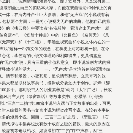
不上的……说到清朝的短篇小说，除了笠翁外，真是没有第二
、凌濛初鼎足而三的拟话本大家，而他在戏曲理论和创作上的贡
一体，在海内外产生巨大影响，和他“无声戏”的小说观有着
说，包括两个方面：一是将小说视为无声的戏曲。他把自己的拟
》的《拂云楼》中要读者“各洗尊眸，看演这出无声戏”，就
传奇蓝本”。《笠翁十种曲》中的《比目鱼》《奈何天》《凤
《无声戏》和《十二楼》。李渔重视戏曲和小说文体内在的一
声戏”这样一种跨文体的观念，在稗史上可称独树一帜。在今
常态化，李笠翁的小说文体理论和利弊得失，更具借鉴意
的“无声戏”说，具有三重的价值和意义：即小说编创方式的探
度释放小说的活力。, 一、“无声戏”是李渔首创的拟话本编
色、情节和场景，小变其形，追求情节翻新、立意奇巧的效
本集大都是取材故事类书，编辑成分要远大于创作。罗烨《醉
有100多个。那时说书人的职业素养是“幼习《太平广记》，长攻
皇都风月主人的《绿窗新话》等故事类书。孙楷第《小说旁
“三言”“二拍”共198篇小说的入话与正文故事的出处，可见
当时人编纂的类书与文言小说为框架改写小说。在没有本事依
多的短篇小说。因而，“三言”“二拍”之后，《型世言》《石
。清代拟话本集再也没有数十成百之巨的篇数，最大的原因在
凌濛初等奄取殆尽。如凌濛初在“二拍”序中声称，因“三