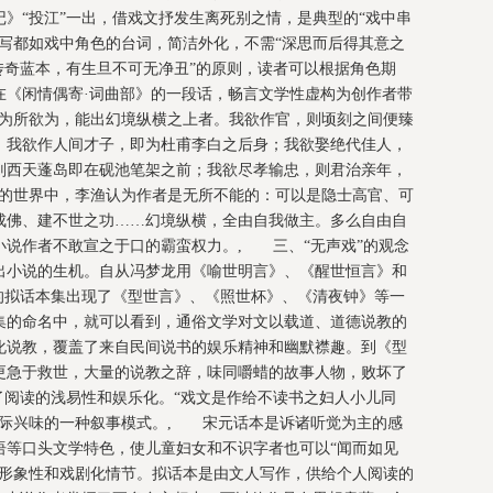
》“投江”一出，借戏文抒发生离死别之情，是典型的“戏中串
写都如戏中角色的台词，简洁外化，不需“深思而后得其意之
传奇蓝本，有生旦不可无净丑”的原则，读者可以根据角色期
在《闲情偶寄·词曲部》的一段话，畅言文学性虚构为创作者带
之为所欲为，能出幻境纵横之上者。我欲作官，则顷刻之间便臻
；我欲作人间才子，即为杜甫李白之后身；我欲娶绝代佳人，
则西天蓬岛即在砚池笔架之前；我欲尽孝输忠，则君治亲年，
成的世界中，李渔认为作者是无所不能的：可以是隐士高官、可
成佛、建不世之功……幻境纵横，全由自我做主。多么自由自
小说作者不敢宣之于口的霸蛮权力。, 三、“无声戏”的观念
出小说的生机。自从冯梦龙用《喻世明言》、《醒世恒言》和
的拟话本集出现了《型世言》、《照世杯》、《清夜钟》等一
集的命名中，就可以看到，通俗文学对文以载道、道德说教的
化说教，覆盖了来自民间说书的娱乐精神和幽默襟趣。到《型
更急于救世，大量的说教之辞，味同嚼蜡的故事人物，败坏了
了阅读的浅易性和娱乐化。“戏文是作给不读书之妇人小儿同
实际兴味的一种叙事模式。, 宋元话本是诉诸听觉为主的感
语等口头文学特色，使儿童妇女和不识字者也可以“闻而如见
的形象性和戏剧化情节。拟话本是由文人写作，供给个人阅读的