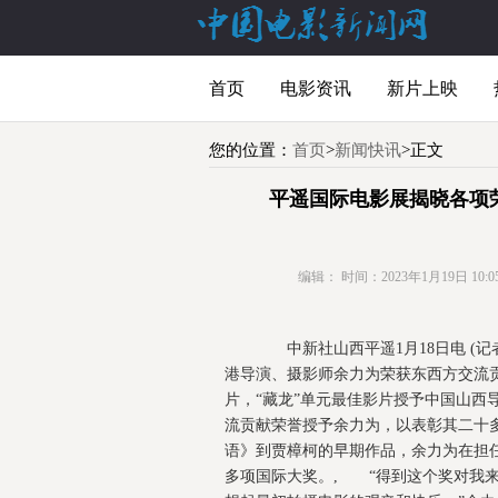
首页
电影资讯
新片上映
您的位置：
首页
>
新闻快讯
>正文
平遥国际电影展揭晓各项
编辑：
时间：2023年1月19日 10:05
中新社山西平遥1月18日电 (记
港导演、摄影师余力为荣获东西方交流贡
片，“藏龙”单元最佳影片授予中国山
流贡献荣誉授予余力为，以表彰其二十
语》到贾樟柯的早期作品，余力为在担
多项国际大奖。, “得到这个奖对我