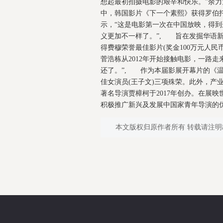
想起最初拍摄电影的艰辛和快乐。”余力
中，韩国影片《下一个素熙》获得罗伯
示，“这是电影第一次在中国放映，得
义更加不一样了。”, 旨在发掘华语新
得费穆荣誉最佳影片(奖金100万元人
菅浩栋从2012年开始接触电影，一路
还了。”, 作为本届影展开幕片的《温
佳女演员(王子文)三项殊荣。此外，
著名导演贾樟柯于2017年创办。在展
积极推广新兴及发展中国家青年导演的优
本文版权归原作者所有 转载请注明