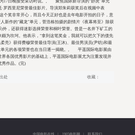
为17日晚接受采访时说。, 聚焦国际新导演的“卧虎”单元
托·罗西里尼荣誉最佳影片。导演郑朱莉获奖后在视频中表
到这个奖非常开心，而且今天正好也是去年电影开拍的日子，意
人新作的“藏龙”单元，菅浩栋拍摄的剧情片《夜幕将至》除获
民币)外，还获得迷影选择荣誉和桐叶荣誉。曾是一名井下矿工的
走来颇为坎坷。他表示，“拿到这笔奖金，我就可以把欠下的债先
柔壳》获得费穆荣誉最佳导演(王沐)、最佳男演员(尹昉)和最
产业单元的各项荣誉也在当日逐一揭晓。, 平遥国际电影展由
映世界各国优秀影片的基础上，平遥国际电影展尤为注重发现并
秀作品。(完)
出处
收藏：
中国电影在线
|
1905电影网
|
联系我们