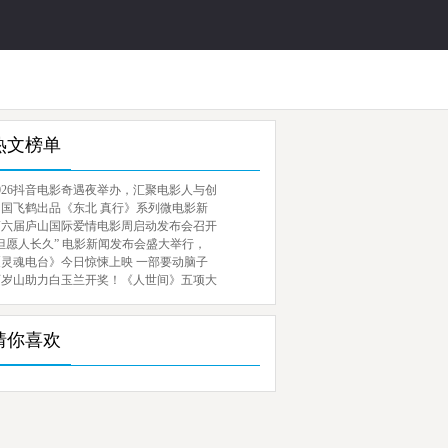
热文榜单
026抖音电影奇遇夜举办，汇聚电影人与创
中国飞鹤出品《东北 真行》系列微电影新
第六届庐山国际爱情电影周启动发布会召开
但愿人长久” 电影新闻发布会盛大举行，
《灵魂电台》今日惊悚上映 一部要动脑子
百岁山助力白玉兰开奖！《人世间》五项大
猜你喜欢