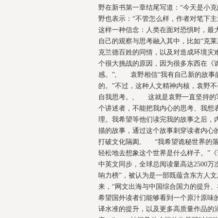
野在新书第一章结尾写道：“今天是小克
野也表示：“不管怎么样，作者对笔下主
这样一种信念：人类在面对恐惧时，最
自己的观察与思考融入其中，比如“克莱
克兰德百姓的同情，以及对造成环境灾难
个很大挑战的原因，因为很多东西在《
感。”, 袁野相信“我有自己新的故
的。”不过，这种人文精神内核，袁野
自我思考。, 这就是袁野一直坚持的写
个讲述者，不能把我内心的思考、我想
理。我希望等他们读完我的故事之后，
描的故事，通过这个故事刺穿读者内心
打破文化隔阂, “我希望诡秘世界的
轻松地去想象这个世界是什么样子。”《
中英文同步，全球总阅读量高达2500万
响力榜”，被认为是一部既蕴含东方人
来，“网文出海与中国综合国力的提升
希望国外读者们能够看到一个原汁原味
译水准的提升，以及更多高质量作品的