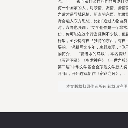
态。”, 被问及什么样的作品可以打
何一个国家的人，对亲情、友情、爱情
之后才是异域风情、新奇的东西。能做
野会融入东方思想，比如“通过人物自
时，袁野也强调：“文学创作是一个非
仿，你可能在这个行当赚到不少钱，但
行饭，至少得有自己独特的东西，有自
要的。”深耕网文多年，袁野发现，“你
物简介, “爱潜水的乌贼”，本名袁
《灭运图录》《奥术神座》《一世之尊》
第二届“中华文学基金会茅盾文学新人奖网络
月4日，开始连载新作《宿命之环》。, 《
本文版权归原作者所有 转载请注明