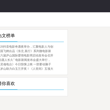
热文榜单
026抖音电影奇遇夜举办，汇聚电影人与创
中国飞鹤出品《东北 真行》系列微电影新
第六届庐山国际爱情电影周启动发布会召开
但愿人长久” 电影新闻发布会盛大举行，
《灵魂电台》今日惊悚上映 一部要动脑子
百岁山助力白玉兰开奖！《人世间》五项大
猜你喜欢