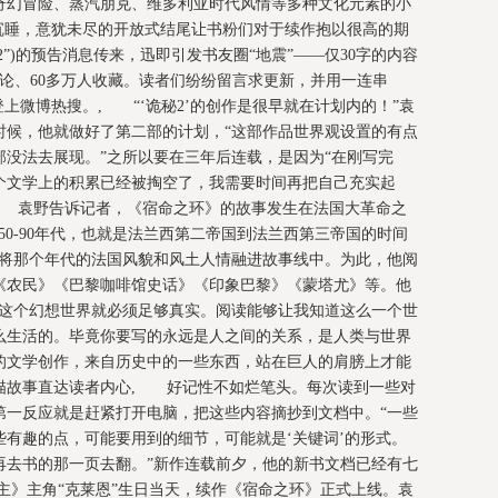
奇幻冒险、蒸汽朋克、维多利亚时代风情等多种文化元素的小
沉睡，意犹未尽的开放式结尾让书粉们对于续作抱以很高的期
2”)的预告消息传来，迅即引发书友圈“地震”——仅30字的内容
评论、60多万人收藏。读者们纷纷留言求更新，并用一连串
上微博热搜。, “‘诡秘2’的创作是很早就在计划内的！”袁
时候，他就做好了第二部的计划，“这部作品世界观设置的有点
没法去展现。”之所以要在三年后连载，是因为“在刚写完
个文学上的积累已经被掏空了，我需要时间再把自己充实起
, 袁野告诉记者，《宿命之环》的故事发生在法国大革命之
50-90年代，也就是法兰西第二帝国到法兰西第三帝国的时间
望将那个年代的法国风貌和风土人情融进故事线中。为此，他阅
《农民》《巴黎咖啡馆史话》《印象巴黎》《蒙塔尤》等。他
，这个幻想世界就必须足够真实。阅读能够让我知道这么一个世
么生活的。毕竟你要写的永远是人之间的关系，是人类与世界
的文学创作，来自历史中的一些东西，站在巨人的肩膀上才能
白描故事直达读者内心, 好记性不如烂笔头。每次读到一些对
第一反应就是赶紧打开电脑，把这些内容摘抄到文档中。“一些
有趣的点，可能要用到的细节，可能就是‘关键词’的形式。
再去书的那一页去翻。”新作连载前夕，他的新书文档已经有七
主》主角“克莱恩”生日当天，续作《宿命之环》正式上线。袁