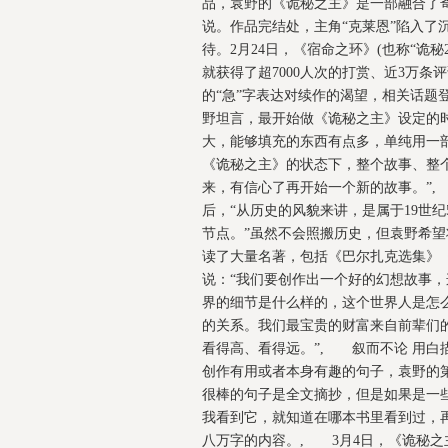
品，袁野的《诡秘之主》是一部融合了
说。作品完结处，主角“克莱恩”陷入了
待。2月24日，《宿命之环》(也称“诡秘
就获得了超7000人次的打赏、近3万条
的“急”字表达对续作的渴望，相关话题登
野坦言，最开始做《诡秘之主》设定的
大，能够填充的东西有点多，单纯用一部
《诡秘之主》的状态下，整个故事、整
来，有信心了再开始一个新的故事。”
后，“从历史的风貌来讲，是属于19世纪
节点。”虽然不会照搬历史，但袁野希
读了大量名著，包括《巴尔扎克选集》
说：“我们要创作出一个好的幻想故事
界的细节是什么样的，这个世界人是怎
的关系。我们最宝贵的财富来自前辈们
看得高、看得远。”, 叙而不论 用
创作有用或者本身有趣的句子，袁野的
很棒的句子是全文摘抄，但是如果是一些
我看到它，就知道在哪本书里看到过，
八万字的内容。, 3月4日，《诡秘之