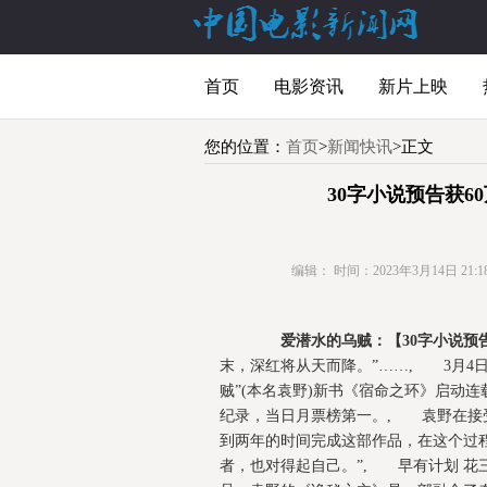
首页
电影资讯
新片上映
您的位置：
首页
>
新闻快讯
>正文
30字小说预告获6
编辑：
时间：2023年3月14日 21:18
爱潜水的乌贼：【30字小说预告
末，深红将从天而降。”……, 3月4
贼”(本名袁野)新书《宿命之环》启动连
纪录，当日月票榜第一。, 袁野在接
到两年的时间完成这部作品，在这个过
者，也对得起自己。”, 早有计划 花