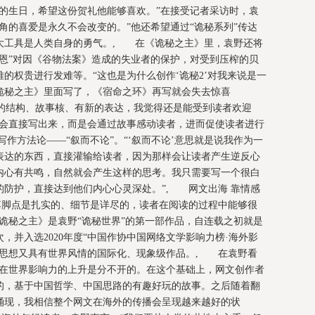
的生日，希望这份贺礼他能够喜欢。”在接受记者采访时，袁
角的喜爱是永久不会改变的。”他还希望通过“诡秘系列”传达
大工具是人类自身的勇气。, 在《诡秘之主》里，袁野还将
恩”对因《谷物法案》造成的失业者的保护，对受到压榨的贝
的权贵进行发难等。“这也是为什么创作‘诡秘2’对我来说是一
诡秘之主》里面写了，《宿命之环》再写就会失去惊喜
事的结构、故事核、有新的表达，我觉得还是能受到读者欢迎
不会直接写出来，而是会通过故事感动读者，进而促使读者进行
作方法论——“叙而不论”。“‘叙而不论’意思就是说我作为一
表达的东西，直接灌输给读者，因为那样会让读者产生逆反心
内心有共鸣，自然就会产生这样的思考。我只需要写一个很白
的防护，直接达到他们内心心灵深处。”, 网文出海 靠情感
落脚点是扎实的、细节是详尽的，读者在阅读的过程中能够很
诡秘之主》是袁野“诡秘世界”的第一部作品，自连载之初就是
次，并入选2020年度“中国作协中国网络文学影响力榜·海外影
文思想又具有世界风情的国际化、现象级作品。, 在袁野看
、在世界影响力的上升是分不开的。在这个基础上，网文创作者
的，基于中国哲学、中国思路的有趣好玩的故事。之后随着翻
涌现，我相信整个网文在海外的传播会呈现越来越好的状