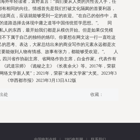
动海外年轻读者，袁野直言：“我们要从人类的共性去入手，任
都有相同的向往。情感首先是我们打破文化隔阂的首要利器，
到这两点，应该就能够受到一定的欢迎。”在自己的创作中，袁
身的道路选择去体现中庸之道等中国传统哲学思想。”, 同
常私人的东西，最开始我们都是从模仿开始。但是如果仅凭模
留不下属于自己的独特的烙印。你要想在网文这一行一直吃这
己的思考、表达，大家总结出来的商业写作的元素永远都是次
只要能做到人物有情感、故事有张力，都能够受欢迎。”, 人
野，四川省作协副主席、省网络作协主席，白金作家。代表作有
《武道宗师》《诡秘之主》《长夜余火》等。2017年，荣获
文学新人奖”；2021年，荣获“未来文学家”大奖。2023年3
华西都市报》2023年3月13日A12版
出处
收藏：
中国电影在线
|
1905电影网
|
联系我们