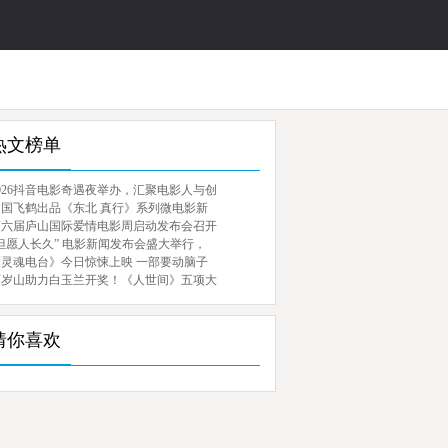
热文榜单
026抖音电影奇遇夜举办，汇聚电影人与创
中国飞鹤出品《东北 真行》系列微电影新
第六届庐山国际爱情电影周启动发布会召开
但愿人长久” 电影新闻发布会盛大举行，
《灵魂电台》今日惊悚上映 一部要动脑子
百岁山助力白玉兰开奖！《人世间》五项大
猜你喜欢