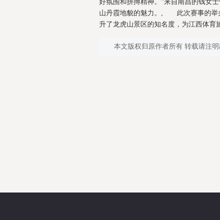
好氛围和拼搏精神。”来自南昌的钱女
山丹霞地貌的魅力。, 此次赛事的举
升了龙虎山景区的知名度，为江西体育旅
本文版权归原作者所有 转载请注明