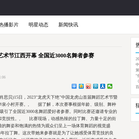
热播影片
明星动态
新闻快讯
术节江西开幕 全国近3000名舞者参赛
2
“
:06
肖思贝)15日，2023“龙虎天下绝”中国龙虎山首届舞蹈艺术节暨
华泉小村开赛。, 据了解，本次赛事根据年龄、级别、舞种
，吸引了全国近3000名舞蹈爱好者参赛。同时比赛还邀请专业的
和竞技性。, 比赛现场，动感热辣的拉丁舞、力量十足的街
雅的舞姿和饱满的热情为观众们呈上一场体育舞蹈的视觉盛
4年拉丁舞。这次带她来参赛就是为了让她感受体育竞技的良