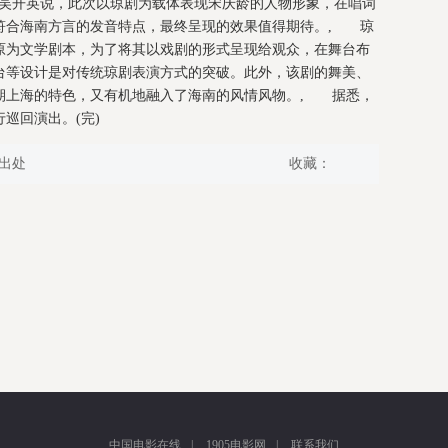
剧吴开英说，此次以琼剧为载体表现宋庆龄的人物形象，在唱词
符合海南方言的发音特点，最终呈现的效果值得期待。, 琼
原为文学剧本，为了将其以戏剧的形式呈现给观众，在舞台布
台等设计是对传统琼剧表演方式的突破。此外，该剧的舞美、
期上海的特色，又有机地融入了海南的风情风物。, 据悉，
巡回演出。(完)
出处
收藏：
中国电影在线
|
1905电影网
|
联系我们