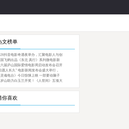
热文榜单
026抖音电影奇遇夜举办，汇聚电影人与创
中国飞鹤出品《东北 真行》系列微电影新
第六届庐山国际爱情电影周启动发布会召开
但愿人长久” 电影新闻发布会盛大举行，
《灵魂电台》今日惊悚上映 一部要动脑子
百岁山助力白玉兰开奖！《人世间》五项大
猜你喜欢