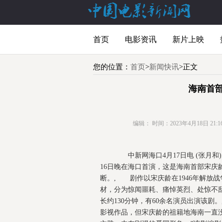
首页
电影资讯
新片上映
您的位置：
首页
>
新闻快讯
>正文
海南首
编辑：
时间：2023年4月18日 21:16
中新网海口4月17日电 (张月和
16日晚在海口首演，这是海南首部宋庆
断。, 剧作以宋庆龄在1946年解放
材，分为惊闻噩耗、痛悼英烈、处惊不
长约130分钟，有60余名演员出演该
影视作品，但宋庆龄的祖籍地海南一直