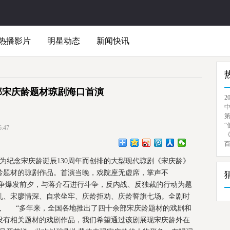
热播影片
明星动态
新闻快讯
部宋庆龄题材琼剧海口首演
2
“
:47
)为纪念宋庆龄诞辰130周年而创排的大型现代琼剧《宋庆龄》
龄题材的琼剧作品。首演当晚，戏院座无虚席，掌声不
战争爆发前夕，与蒋介石进行斗争，反内战、反独裁的行动为题
乱、宋廖情深、自求坐牢、庆龄拒劝、庆龄誓旗七场。全剧时
剧。, “多年来，全国各地推出了四十余部宋庆龄题材的戏剧和
没有相关题材的戏剧作品，我们希望通过该剧展现宋庆龄外在