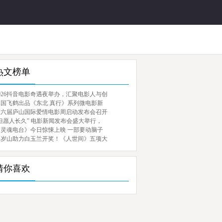
热文榜单
026抖音电影奇遇夜举办，汇聚电影人与创
中国飞鹤出品《东北 真行》系列微电影新
第六届庐山国际爱情电影周启动发布会召开
但愿人长久” 电影新闻发布会盛大举行，
《灵魂电台》今日惊悚上映 一部要动脑子
百岁山助力白玉兰开奖！《人世间》五项大
猜你喜欢