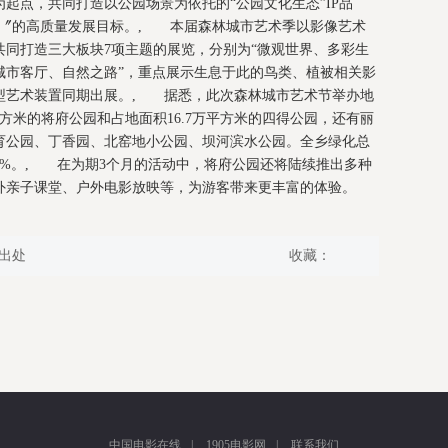
起点，共同打造以公园场景为依托的“公园文化生态”IP品
市〞的高质量发展目标。, 本届森林城市艺术季以影像艺术
同打造三大板块7项主题的展览，分别为“微观世界、多彩生
城市客厅、自然之路”，重点展示生息于此的鸟类、植被相关影
型艺术装置同期出展。, 据悉，此次森林城市艺术节举办地
方米的将府公园和占地面积16.7万平方米的四得公园，还有丽
育公园、丁香园、北窑地小公园、坝河滨水公园。全乡绿化总
46%。, 在为期3个月的活动中，将府公园还将陆续推出多种
外亲子课堂、户外电影放映等，为游客带来更丰富的体验。
出处
收藏：
中国电影在线
|
1905电影网
|
联系我们