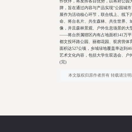
作伙伴，将发挥各自优势，以将府公园为
牌，旨在通过内容与产品实现“公园城
展作为活动核心环节，联合线上、线下共
命、将台名片、共生森林、共生世界、
像，并且森林景观、户外生息场景的大
——将台所属辖区内有占地面积141万平
都文投环路公园、丽都花园、驼房营体
面积达527公顷，乡域绿地覆盖率达到
艺术文化内容，包括大学生双选会、户
(完)
本文版权归原作者所有 转载请注明