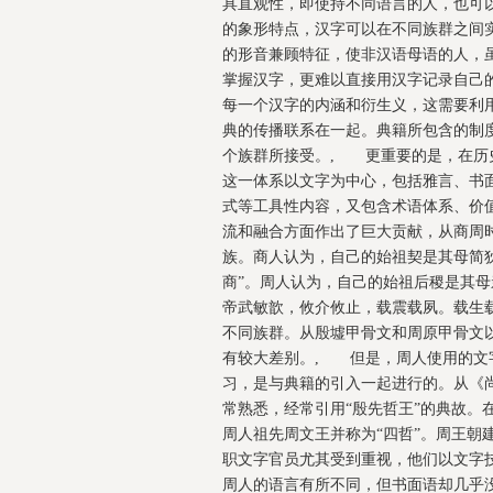
具直观性，即使持不同语言的人，也可
的象形特点，汉字可以在不同族群之间
的形音兼顾特征，使非汉语母语的人，
掌握汉字，更难以直接用汉字记录自己
每一个汉字的内涵和衍生义，这需要利
典的传播联系在一起。典籍所包含的制
个族群所接受。, 更重要的是，在历
这一体系以文字为中心，包括雅言、书面
式等工具性内容，又包含术语体系、价
流和融合方面作出了巨大贡献，从商周
族。商人认为，自己的始祖契是其母简狄
商”。周人认为，自己的始祖后稷是其母
帝武敏歆，攸介攸止，载震载夙。载生
不同族群。从殷墟甲骨文和周原甲骨文
有较大差别。, 但是，周人使用的文
习，是与典籍的引入一起进行的。从《
常熟悉，经常引用“殷先哲王”的典故。
周人祖先周文王并称为“四哲”。周王朝
职文字官员尤其受到重视，他们以文字
周人的语言有所不同，但书面语却几乎