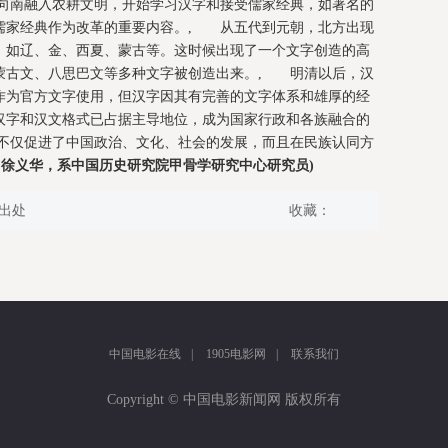
向南融入农耕文明，开始学习汉字和接受儒家经典，如著名的
儒家经典作为改革的重要内容。, 从五代到元朝，北方出现
，如辽、金、西夏、蒙古等。这时候出现了一个文字创造的高
蒙古文、八思巴文等多种文字被创造出来。, 明清以后，汉
作为官方文字使用，但汉字因其有完善的文字体系和雄厚的经
汉字和汉文格式已占据主导地位，成为国家行政和各族融合的
不仅促进了中国政治、文化、社会的发展，而且在民族认同方
：徐义华，系中国历史研究院甲骨学研究中心研究员)
出处
收藏：
中国电影在线
|
1905电影网
|
联系我们
Copyright © 中国电影新闻网 版权所有