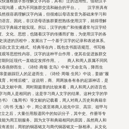
以快速根据字形理解文字内容，具有广泛的适用性。借助汉字
实现沟通，成为不同族群交流和融合的平台。, 汉字所具有
虽然很容易理解汉字内涵，但很难以母语发音为基础来学习和
的语言。因此，非汉语母语族群要想熟练使用汉字，就得理解
用汉字典籍才能实现。所以，汉字的推广和传播通常与汉字经
度、文化、思想，也随着汉字的传播而扩散，为使用汉字的各
史演进的历程中，发展出了一个基于汉字的记录和表述体系。
语(文言文)格式、经典等在内，既包含书面语规范、书写格
值观等思想性内容。汉字的这种平台作用，使其在促进族群交
时期到近现代一直稳定发挥作用。, 商人和周人原属不同民
吞燕卵而生，《诗经·商颂·玄鸟》中有“天命玄鸟，降而生
亲姜嫄踩巨人的足迹而生，《诗经·周颂·生民》中说，姜嫄“履
载育，时维后稷”。这说明，商、周两族各有各的起源神话，是
以及文献中商、周时期篇章的比较来看，商人和周人的语言也
字与商人是相同的，这是学习商人文字的结果。这种文字的学
尚书》《逸周书》等文献的记载看，周人对商人历史和典籍非
在《尚书·无逸》中，周公甚至将商人祖先中宗、高宗、祖甲与
建立之后，大量任用殷遗民中的知识分子，其中史、作册等专
技能为周王朝服务。因为文字和典籍相同的原因，虽然商人和
没有差别，周初的铜器铭文与商代铜器铭文一脉相承。从文化