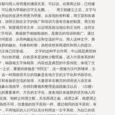
等都与商人有明显的渊源关系。可以说，在商周之际，已经建
，可以视为早期的汉字文化圈。, 周王朝建立之后，文字与
合所起的促进作用更为明显。从发现的资料看，周王室和各诸
致，说明王朝在文字的推广和培训方面有完备的制度。周王朝
文书、制度规范等文本，以证明其政治地位和正当性，这些文
文字培训、典籍授予相辅相成的，是雅言的培训和推广。通过
的书面语，从而构建起礼仪和交流的平台。周人这种文字、典
族群的融合。到春秋时期，虽然依然有商遗民和周人的提法，
的主体已经形成。, 文字的这种平台作用，中山国是典型例
，为白狄所建。白狄原本是游牧少数民族，进入中原体系的时
字，铜器铭文字体精美，内容也是典型的中原传统，体现了文
一之后，重要的措施是“书同文”，这一措施为汉代所继承，文
。这一时期值得关注的现象是各地方言的文字化和书面语化。
区和各族群交流的加强，大量原本非雅言的词语进入语言体
现象出现很早，但得到重视和整理是战国秦汉以后，《尔雅》
化的重要著作。方言的文字化，使各地区各族群的语言纳入同
，北燕、朝鲜之间谓之豭，关东西谓之彘，或谓之豕，南楚谓之
区虽然不同，但遵循的造字原则一样。通过相同的造字原则，有
中，不同地区的人们可以充分利用这一文字系统，为自己的语