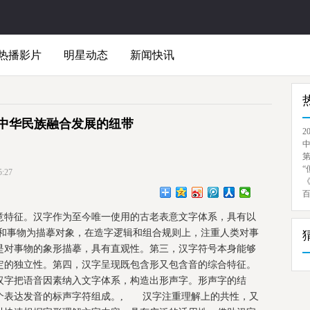
热播影片
明星动态
新闻快讯
中华民族融合发展的纽带
2
“
:27
特征。汉字作为至今唯一使用的古老表意文字体系，具有以
和事物为描摹对象，在造字逻辑和组合规则上，注重人类对事
是对事物的象形描摹，具有直观性。第三，汉字符号本身能够
定的独立性。第四，汉字呈现既包含形又包含音的综合特征。
汉字把语音因素纳入文字体系，构造出形声字。形声字的结
个表达发音的标声字符组成。, 汉字注重理解上的共性，又