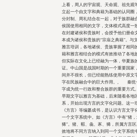
上看，周人的宇宙观、天命观、祖先观
立起一个由文字和典籍为基础的认同圈
分封制、周礼结合在一起，对于族群融
侯国使用相同的文字，文体模式高度一
在封建诸侯和贵族时，会授予他们册命
本成为诸侯和贵族的“宗庙之典籍”。与
雅言培训，各地诸侯、贵族掌握了相同
籍和雅言相结合的模式有效推动了各地
但实际在文化上已经融为一体，华夏族
证。中山国是战国时期的一个重要国家
间并不很长，但已经能熟练使用中原文
字在民族融合中的巨大作用。, 秦统
字成为统一行政和整合族群的重要方式
早期文字以雅言为基础，后来随着各地
系，开始出现方言的文字化问题。这一
《方言》等编纂成书，是认识方言文字
一个文字系统中。如《方言》中有“猪
狶”。猪、豭、彘、豕、狶，所属方言
效地将不同方言纳入到同一个文字系统