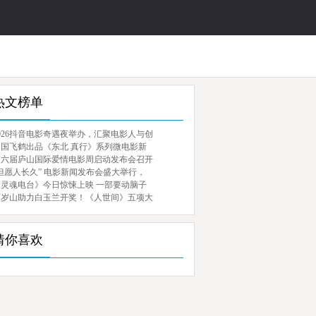
热文榜单
026抖音电影奇遇夜举办，汇聚电影人与创
中国飞鹤出品《东北 真行》系列微电影新
第六届庐山国际爱情电影周启动发布会召开
但愿人长久” 电影新闻发布会盛大举行，
《灵魂电台》今日惊悚上映 一部要动脑子
百岁山助力白玉兰开奖！《人世间》五项大
猜你喜欢