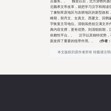
言服务。, 魏晋以后，北方游牧民族
北魏孝文帝改革，就把学习汉字和阅读
了兼制草原地区与农耕地区的新型政权
峰期，契丹文、女真文、西夏文、回鹘
字恢复主导地位。清朝虽然创立满文并
典内容支撑，更有优势。到清朝前期，
依赖性平台。, 汉字以其独特优势，
面发挥了重要的纽带作用。,
(作者
本文版权归原作者所有 转载请注明