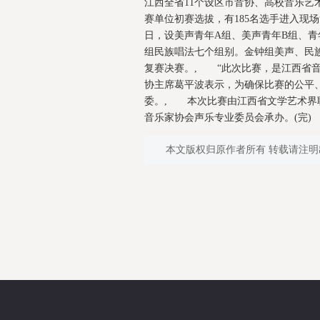
江西全省11个设区市音协、高校音乐艺术
赛单位初赛选拔，有185名选手进入现
日，设美声青年A组、美声青年B组、青
组民族唱法七个组别。金钟组美声、民
复赛决赛。, “此次比赛，是江西省
协主席葛平波表示，为确保比赛的公平
委。, 本次比赛由江西省文学艺术界
音乐家协会声乐专业委员会承办。(完)
本文版权归原作者所有 转载请注明