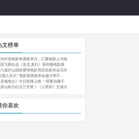
热文榜单
026抖音电影奇遇夜举办，汇聚电影人与创
中国飞鹤出品《东北 真行》系列微电影新
第六届庐山国际爱情电影周启动发布会召开
但愿人长久” 电影新闻发布会盛大举行，
《灵魂电台》今日惊悚上映 一部要动脑子
百岁山助力白玉兰开奖！《人世间》五项大
猜你喜欢