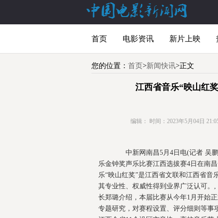
首页
电影资讯
新片上映
您的位置：
首页
>
新闻快讯
>正文
江西省音乐“映山红奖
编辑：
时间：2023年5月04日 21:05
中新网南昌5月4日电(记者 吴鹏
乐金钟奖声乐比赛江西选拔赛4日在南昌
乐“映山红奖”是江西省文联和江西省音
其专业性、权威性得到业界广泛认可。
长郑璐介绍，本届比赛从今年1月开始
专题研究，对赛程设置、评分细则等事