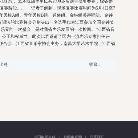
院(系)、艺术院团等单位共2000多名选手报名参赛，经各参
场复赛阶段。, 记者了解到，现场复赛比赛时间为5月4日至7
年民族A组、青年民族B组、通俗组、金钟组美声唱法、金钟
族唱法的比赛将会分别决出一名选手代表江西参加全国金钟奖
音乐界的一次盛会，是对我省声乐发展的一次检阅。”江西省音
、公正和权威性，此次比赛邀请了国内一流声乐专家担任评
联合会、江西省音乐家协会主办，南昌大学艺术学院、江西省
出处
收藏：
中国电影在线
|
1905电影网
|
联系我们