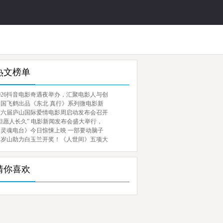
热文榜单
026抖音电影奇遇夜举办，汇聚电影人与创
中国飞鹤出品《东北 真行》系列微电影新
第六届庐山国际爱情电影周启动发布会召开
但愿人长久” 电影新闻发布会盛大举行，
《灵魂电台》今日惊悚上映 一部要动脑子
百岁山助力白玉兰开奖！《人世间》五项大
猜你喜欢