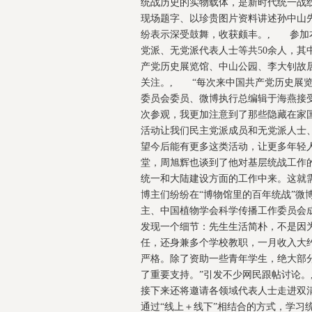
统战历史的实物载体，是新时代统一战
现场题字、以珍贵图片资料讲述孙中山
纷表示深受鼓舞，收获颇丰。, 参加
党派、无党派代表人士等共50余人，其
产党历史展览馆、中山公园、李大钊故
关注。, “每次来中国共产党历史展
委员会委员、微博执行总编辑于海燕接
次参观，我更加注意到了那些隐藏在家
活动让我们民主党派成员和无党派人士
望今后能有更多这类活动，让更多年轻
堂，周旭辉也谈到了他对基层统战工作
统一和大陆建设方面的工作中来。这就
博主们纷纷在“博物馆里的百年统战”微博
主、中国植物学会科学传播工作委员会
发现一个细节：先生生活简朴，不是因
任，还身兼多个学校教职，一月收入大约
严格。除了资助一些青年学生，绝大部
了重要支持。”引发不少网民跟帖讨论。
接下来还将邀请各领域代表人士走进双清
通过“线上＋线下”相结合的方式，学习