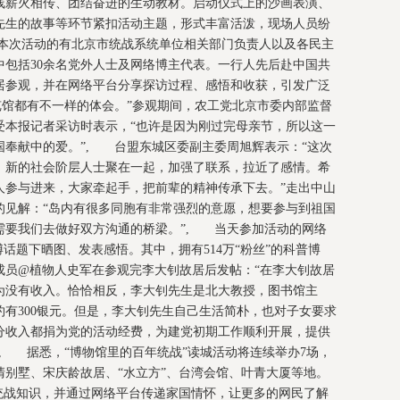
线薪火相传、团结奋进的生动教材。启动仪式上的沙画表演、
先生的故事等环节紧扣活动主题，形式丰富活泼，现场人员纷
本次活动的有北京市统战系统单位相关部门负责人以及各民主
中包括30余名党外人士及网络博主代表。一行人先后赴中国共
居参观，并在网络平台分享探访过程、感悟和收获，引发广泛
览馆都有不一样的体会。”参观期间，农工党北京市委内部监督
受本报记者采访时表示，“也许是因为刚过完母亲节，所以这一
国奉献中的爱。”, 台盟东城区委副主委周旭辉表示：“这次
、新的社会阶层人士聚在一起，加强了联系，拉近了感情。希
人参与进来，大家牵起手，把前辈的精神传承下去。”走出中山
的见解：“岛内有很多同胞有非常强烈的意愿，想要参与到祖国
需要我们去做好双方沟通的桥梁。”, 当天参加活动的网络
话题下晒图、发表感悟。其中，拥有514万“粉丝”的科普博
成员@植物人史军在参观完李大钊故居后发帖：“在李大钊故居
为没有收入。恰恰相反，李大钊先生是北大教授，图书馆主
有300银元。但是，李大钊先生自己生活简朴，也对子女要求
分收入都捐为党的活动经费，为建党初期工作顺利开展，提供
, 据悉，“博物馆里的百年统战”读城活动将连续举办7场，
别墅、宋庆龄故居、“水立方”、台湾会馆、叶青大厦等地。
统战知识，并通过网络平台传递家国情怀，让更多的网民了解