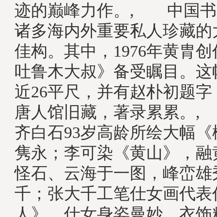
迹的巅峰力作。, 中国书
诸多海内外重要私人珍藏的
佳构。其中，1976年黄胄创
吐鲁木大叔》备受瞩目。这
近26平尺，并有赵朴初题
唐人馆旧藏，著录累累。,
齐白石93岁高龄所绘大幅
隽永；李可染《黄山》，融
怪石、云海于一图，峰峦雄
千；张大千工笔仕女画代表
人》，仕女身姿曼妙，衣饰