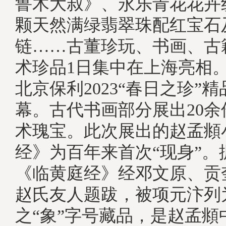
鲁木大叔》、永乐青花花卉
颗天然满绿翡翠珠配红宝石
链……古董珍玩、书画、古
术珍品1日集中在上海亮相
北京保利2023“春日之珍”
幕。古代书画部分展出20
术瑰宝。此次展出的赵孟頫
经》为百年来首次“现身”。
《临黄庭经》经邓文原、贡
赵氏友人题跋，被项元汴列
之“象”字号藏品，是赵孟頫