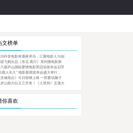
热文榜单
026抖音电影奇遇夜举办，汇聚电影人与创
中国飞鹤出品《东北 真行》系列微电影新
第六届庐山国际爱情电影周启动发布会召开
但愿人长久” 电影新闻发布会盛大举行，
《灵魂电台》今日惊悚上映 一部要动脑子
百岁山助力白玉兰开奖！《人世间》五项大
猜你喜欢