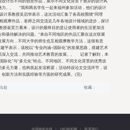
题设计出不同的创意作品，展示不同文化背景下迥异的设计风
魅力。, “我和两名学生一起来福州参加活动，他们的设计
设计系教授吴启华表示，这次活动汇集了各高校围绕“同理
互相观摩作品，老师之间交流近几年各地设计领域的进步，探讨
教授崔炅兰看来，设计的最终目的是让使用者的生活更加没
向和亟待解决的问题。“来自不同地区的作品汇聚在这次联展
发展方向，不同大学的师生也互相观摩教学方法，这很有意
建平表示，该校以“专业内涵+国际化”的发展思路，搭建艺术
员深入交流，共同推动艺术教育的发展。, 记者了解到，本
国际化”与“多元化”特点。不同地区、不同文化背景的优秀设
的多元力量，也构筑起友谊桥梁；活动特设论文交流环节，设
创新方法和实践经验等方面的研究成果。(完)
出处
收藏：
中国电影在线
|
1905电影网
|
联系我们