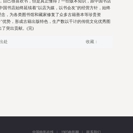
，自己很喜欢书，但是真正懂得了一些版本知识，跟中国书店
中国书店始终延续着“以店为媒，以书会友”的经营方针，始终
理念，为各类图书馆和藏家修复了众多古籍善本等珍贵资
一”优势，形成古籍出版特色，生产数以千计的传统文化优秀图
了突出贡献。(完)
出处
收藏：
中国电影在线
|
1905电影网
|
联系我们