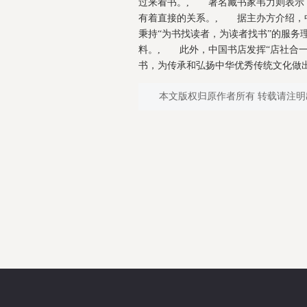
过来看书。, 著名藏书家韦力则表示
有着直接的关系。, 据主办方介绍，
秉持“为书找读者，为读者找书”的服务
料。, 此外，中国书店发挥“店社合
书，为传承和弘扬中华优秀传统文化做出
本文版权归原作者所有 转载请注明