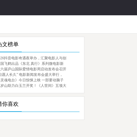
热文榜单
026抖音电影奇遇夜举办，汇聚电影人与创
中国飞鹤出品《东北 真行》系列微电影新
第六届庐山国际爱情电影周启动发布会召开
但愿人长久” 电影新闻发布会盛大举行，
《灵魂电台》今日惊悚上映 一部要动脑子
百岁山助力白玉兰开奖！《人世间》五项大
猜你喜欢