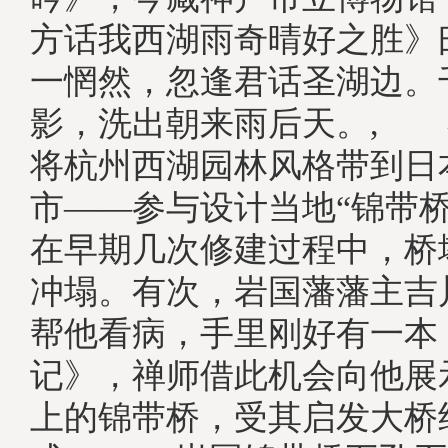
方话我西湖雨奇晴好之胜》
一惘然，忽逢君话圣湖边。
影，洗出朝来雨后天。, 
将杭州西湖园林风格带到日
市——参与设计当地“锦带
在早期几次修建过程中，桥
冲塌。有次，岩国藩藩主吉
帮他看病，手里刚好有一本
记》，禅师借此机会向他展
上的锦带桥，受其启发大桥