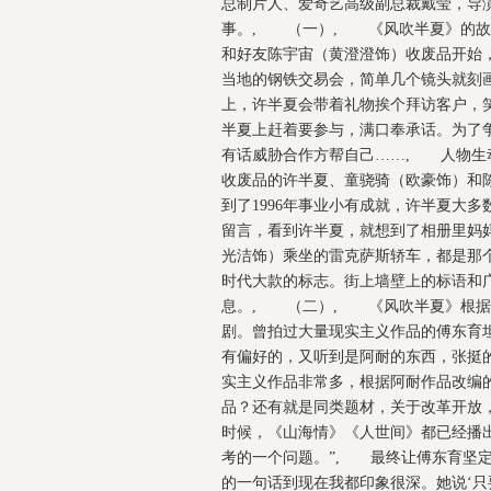
总制片人、爱奇艺高级副总裁戴莹，导
事。, （一）, 《风吹半夏》的故事
和好友陈宇宙（黄澄澄饰）收废品开始
当地的钢铁交易会，简单几个镜头就刻
上，许半夏会带着礼物挨个拜访客户，
半夏上赶着要参与，满口奉承话。为了
有话威胁合作方帮自己……, 人物生动
收废品的许半夏、童骁骑（欧豪饰）和
到了1996年事业小有成就，许半夏大
留言，看到许半夏，就想到了相册里妈
光洁饰）乘坐的雷克萨斯轿车，都是那
时代大款的标志。街上墙壁上的标语和
息。, （二）, 《风吹半夏》根据
剧。曾拍过大量现实主义作品的傅东育
有偏好的，又听到是阿耐的东西，张挺
实主义作品非常多，根据阿耐作品改编
品？还有就是同类题材，关于改革开放
时候，《山海情》《人世间》都已经播
考的一个问题。”, 最终让傅东育坚
的一句话到现在我都印象很深。她说‘只