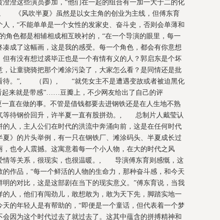
黄澄澄这些演员参加，“他们在一起的组合有一加一大于二的化
。, 《风吹半夏》虽然是以女主角的创业为主线，但傅东育
个人，“不能单单是一个女性的发家史、奋斗史，否则会单薄和
的角色都是相辅相成相互映衬的，“在一个导演的眼里，每一
终凑成了这幅画，这是我的感受。每一个角色，都会有你意想
，但有没有想过裘毕正也是一个有情有义的人？郭启东是个坏
意，让童骁骑把那个滩涂污染了，大家怎么看？是同情还是批
看待。”, （四）, “就凭女主不是遭遇变故或者被迫黑化
看起来就是带感”……豆瓣上，不少网友给出了自己的评
夏一直在做的事。不管是借钱都要去进钢铁还是在人生地不熟
气等待钢价回升，许半夏一直有股拼劲。, 总制片人戴莹认
拼的人，主人公们在时代的洪流中奔涌向前，这是在任何时代
半夏》的片头举例，有一只在钢铁厂、滩涂码头、半夏成长过
丽，也令人震撼。这寓意着每一个小人物，在大的时代之风
爱情等关系，很现实，也很温暖。, 导演傅东育则感慨，这
敬的作品，“每一个鲜活的人物的生命力，那种奋斗感，和今天
鲜明的对比，这是这部剧在当下的现实意义。”傅东育说，当我
样的人，他们有闯劲儿，敢想敢为，敢为天下先，脚踏实地一
今天的年轻人是有帮助的，“即便是一个童话，但代表着一个梦
不会因为这个时代过去了就过去了。这其中蕴含的拼搏精神和