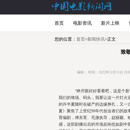
首页
电影资讯
新片上映
您的位置：
首页
>
新闻快讯
>正文
致
编辑：
时间：2022年12月11日 20:02
“睁开眼好好看看吧，这是个新世
我们的堆场、码头，我要让这一片灯火
的许半夏随时在破产的边缘挣扎，又一
夏》聚焦了上世纪90年代创业者们的
育编剧，傅东育、毛溦执导，赵丽颖、
感，这部剧播出后的市场反响也如剧中