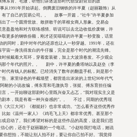
演傅东育、毛溦，听他们讲述这部时代创业剧背后的故
从1991年开始讲起。倒腾废旧钢铁的许半夏（赵丽颖饰）从
，有了自己的贸易公司。, 故事一开篇，“社牛”许半夏参加
画出了一个圆滑世故、敢拼敢干的草根女商人形象。交易会
笑意盈盈地和对方联络感情。听说可以去北边收低价废钢，许
争取更多的钢铁份额，刚才还笑嘻嘻的许半夏一秒变脸，话里
的同时，剧中对年代的还原也让人一秒穿越。1991年，还在
陈宇宙一身洗得发白的牛仔服，完全是那个时代的潮流先锋。
多数时候戴着大耳环，穿着套装裙，加上大波浪卷发。不少观众
妈那个年代的照片。, 剧中，许半夏的桑塔纳以及赵垒（李
个时代有钱人的标配。已经消失了数年的翻盖手机，则是那个
广告、家里绿色的半截墙壁，都营造出浓浓的上世纪90年代气
阿耐的小说改编，傅东育和毛溦执导，张挺、傅东育担任编
坦言，一开始聊这部剧时心里既兴奋又忐忑，“我对现实主义是
的剧本，我是有着一种兴奋感的”。, 不过，同期的优秀现
的《大江大河》《都挺好》也非常成功。“怎么看齐这些优秀作
，比如《温州一家人》《鸡毛飞上天》都非常优秀。甚至那个
出或启动了。我们希望对标的是这些作品的高度，这是我们思
定信心的，还在于赵丽颖的一个电话。“小赵给我打电话，她说
要你想拍，不能让别人拍不好，要让你自己拍不好。’我觉得