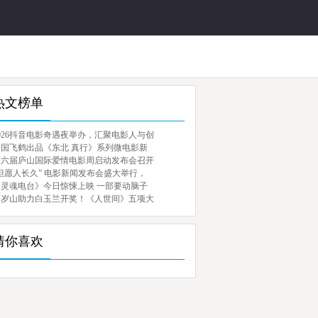
热文榜单
026抖音电影奇遇夜举办，汇聚电影人与创
中国飞鹤出品《东北 真行》系列微电影新
第六届庐山国际爱情电影周启动发布会召开
但愿人长久” 电影新闻发布会盛大举行，
《灵魂电台》今日惊悚上映 一部要动脑子
百岁山助力白玉兰开奖！《人世间》五项大
猜你喜欢