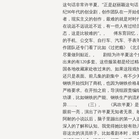
这句话非常许半夏。”正是赵丽颖这句
纪90年代的创业剧，创作团队在一开
者，现实主义的创作，最难的就是对时
在说远不远说近不近，有一些人有过经
态，这是比较难的”。, 傅东育回忆
的手机、公交车、自行车、汽车、手表
作团队还专门看了比如《过把瘾》《北
尽量做到贴近。, 剧组为许半夏这个角
出来的有120多套。这些服装都是经过
国各地收藏家处收过来的。如果这段戏拍的
还只是表面。前几集的剧集中，有不少
钢铁开始找到了商机，也因为钢铁价格
严格要求。在开拍之前，导演组跟责编
功课，比如钢铁的产能、钢铁生产的流
异……, （三）, 《风吹半夏》是
眼前一亮，演出了许半夏无知者无畏、
阿耐的小说以后，脑子里蹦出的第一人
深入的了解和认知。我觉得她比较有劲儿
容这次的演员班子。比如看剧本时，就