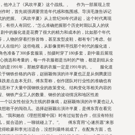
话，他冲上了《风吹半夏》这个战线。, 作为一部展现上世
始创作时，首先就强调要营造年代感和氛围感。导演毛溦告诉记
代的把握。《风吹半夏》从上世纪90年代讲起，这个时代离现
历，有些人有回忆，“怎么准确把握那个历史时期以及人的状
，剧中的服化道是花费了很大的精力和成本的，比如那个年代
等，人物的穿着打扮首饰，甚至发型皮鞋，都有专门考虑。创
京人在纽约》这些电视，从影像资料寻找那个时代的服化道，
色准备了300多套服装，拍摄时穿了180多套，剧中最后展现
精心挑选和考量的，每一件衣服都是当时的产物，都是剧组从全
是1991年，那她穿着的衣服一定是1991年的。, 服化道
关于钢铁价格的内容，赵丽颖饰演的许半夏也正是从倒腾废旧
暴跌差点血本无归。傅东育称，创作团队对行业性的准确也有
组恶补了大量中国钢铁业的政策变化、结构变化等相关内容的
程、钢铁产业工人的数量、钢价的波动情况和地区性差
一个以女性创业为主线的群像戏，赵丽颖饰演的许半夏也让人
敢想敢干的闯劲儿。选择赵丽颖出演许半夏，是傅东育在看完
选。“我和她在《理想照耀中国》时有过短暂合作，但没有特别
，挺合适的，一聊就碰上了。”, 傅东育用“心遂所愿”来形
觉得欧豪和李光洁适合，没想到最终就成了。在配角方面，也