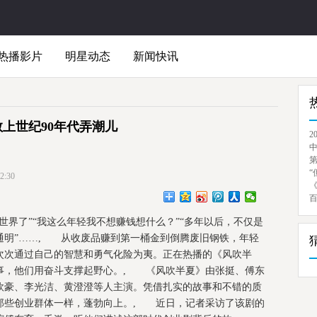
热播影片
明星动态
新闻快讯
敬上世纪90年代弄潮儿
2
“
:30
界了”“我这么年轻我不想赚钱想什么？”“多年以后，不仅是
通明”……, 从收废品赚到第一桶金到倒腾废旧钢铁，年轻
次次通过自己的智慧和勇气化险为夷。正在热播的《风吹半
故事，他们用奋斗支撑起野心。, 《风吹半夏》由张挺、傅东
欧豪、李光洁、黄澄澄等人主演。凭借扎实的故事和不错的质
那些创业群体一样，蓬勃向上。, 近日，记者采访了该剧的