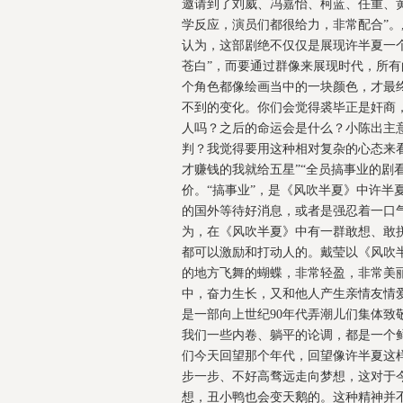
邀请到了刘威、冯嘉怡、柯蓝、任重、
学反应，演员们都很给力，非常配合”
认为，这部剧绝不仅仅是展现许半夏一
苍白”，而要通过群像来展现时代，所有
个角色都像绘画当中的一块颜色，才最
不到的变化。你们会觉得裘毕正是奸商
人吗？之后的命运会是什么？小陈出主
判？我觉得要用这种相对复杂的心态来
才赚钱的我就给五星”“全员搞事业的剧
价。“搞事业”，是《风吹半夏》中许半
的国外等待好消息，或者是强忍着一口
为，在《风吹半夏》中有一群敢想、敢
都可以激励和打动人的。戴莹以《风吹
的地方飞舞的蝴蝶，非常轻盈，非常美
中，奋力生长，又和他人产生亲情友情
是一部向上世纪90年代弄潮儿们集体致
我们一些内卷、躺平的论调，都是一个
们今天回望那个年代，回望像许半夏这
步一步、不好高骛远走向梦想，这对于
想，丑小鸭也会变天鹅的。这种精神并