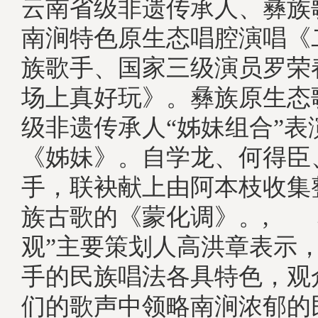
云南省级非遗传承人、彝族
南涧特色原生态唱腔演唱《
族歌手、国家三级演员罗荣
场上真好玩》。彝族原生态
级非遗传承人“姊妹组合”表
《姊妹》。自学龙、何得臣
手，联袂献上由阿本枝收集
族古歌的《蒙化调》。, 
观”主要策划人高洪章表示
手的民族唱法各具特色，观
们的歌声中领略南涧浓郁的