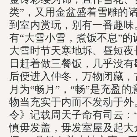
类”，又用金盆盛着雪雕的
到室内赏玩，别有一番趣味
有“大雪小雪，煮饭不息”的
大雪时节天寒地坼、昼短夜
日赶着做三餐饭，几乎没有
后便进入仲冬，万物闭藏，
月为“畅月”，“畅”是充盈
物当充实于内而不发动于外
令》记载周天子命有司云：
慎毋发盖，毋发室屋及起大