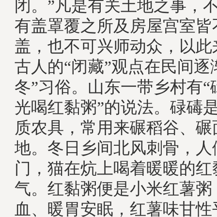
闭。”凡是有关土地之事，
有盖罩覆之所及房屋宫室皆
盖，也不可兴师动众，以此
古人的“闭藏”观点在民间逐
冬”习俗。山东一带乡村有“
光喝红黏粥”的说法。碌碡
质农具，常用来碾稻谷、碾
地。冬日乡间北风刺骨，人
门，猫在炕上喝着暖暖的红
气。红黏粥便是小米红薯粥
血、暖胃安眠，红薯味甘性