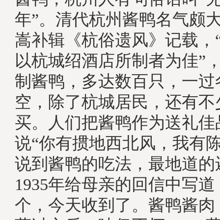
年”。清代杭州酱鸭名气颇
嵩补辑《杭俗遗风》记载，
以杭城绍酒店所制者为佳”
制酱鸭，多达数百只，一过
空，除了杭城居民，还有不
买。人们把酱鸭作为送礼佳
说“你有掼地西北风，我有陈
说到酱鸭的吃法，最地道的
1935年给母亲的回信中写道
个，今天收到了。酱鸭酱肉