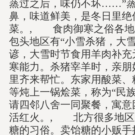
蒸过之后，味仍不坏……”
鼻，味道鲜美，是冬日里绝
菜。, 食肉御寒之俗各地
包头地区有“小雪杀猪，大雪
谚，大雪时节食用羊肉补充
寒能力。杀猪宰羊时，亲朋
里齐来帮忙。东家用酸菜、
等炖上一锅烩菜，称为“民族
请四邻八舍一同聚餐，寓意
活红火。, 北方很多地区
糖的习俗。卖饴糖的小贩手