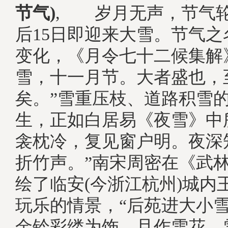
节气)
, 岁月无声，节气
后15日即迎来大雪。节气
变化，《月令七十二候集解
雪，十一月节。大者盛也，
矣。”雪重压枝、道路积雪
生，正如白居易《夜雪》中
衾枕冷，复见窗户明。夜深
折竹声。”南宋周密在《武
绘了临安(今浙江杭州)城内
玩乐的情景，“后苑进大小
金铃彩缕为饰，且作雪花、