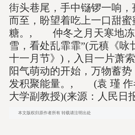
街头巷尾，手中铴锣一响，
而至，盼望着吃上一口甜蜜
糖。, 仲冬之月天寒地冻
雪，看处乱霏霏”(元稹《咏
十一月节》)，入目一片萧
阳气萌动的开始，万物蓄势
发积聚能量。, (袁 瑾 
大学副教授)(来源：人民日
本文版权归原作者所有 转载请注明出处